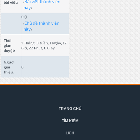
Bài viết thành viên
bài viết:
(
này
)
0 ()
Chủ đề thành viên
(
này
)
Thời
1 Tháng, 3 tuần, 1 Ngày, 12
gian
Giờ, 22 Phút, 8 Giây
duyệt:
Người
giới
0
thiệu:
TRANG CHỦ
TÌM KIẾM
LỊCH