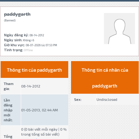
paddygarth
(Banned)
Ngày đăng ký:
08-14-2012
Ngày sinh:
Không rõ
Giờ khu vực:
08-07-2026 lúc 07:53 PM
Tình trạng:
Offline
Thông tin của paddygarth
Thông tin cá nhân của
Tham
paddygarth
08-14-2012
gia:
Sex:
Undisclosed
Lần
đăng
nhập
01-05-2013, 02:44 AM
mới
nhất:
0 (0 bài viết mỗi ngày | 0 %
trong tổng số bài viết)
Tổng