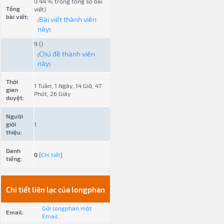
0.44 % trong tổng số bài
Tổng
viết)
bài viết:
Bài viết thành viên
(
này
)
9 ()
Chủ đề thành viên
(
này
)
Thời
1 Tuần, 1 Ngày, 14 Giờ, 47
gian
Phút, 26 Giây
duyệt:
Người
giới
1
thiệu:
Danh
0
[
Chi tiết
]
tiếng:
Chi tiết liên lạc của longphan
Gửi longphan một
Email:
Email.