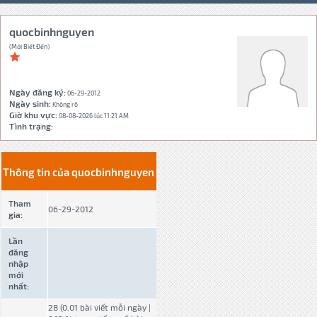
quocbinhnguyen
(Mới Biết Đến)
Ngày đăng ký:
06-29-2012
Ngày sinh:
Không rõ
Giờ khu vực:
08-08-2026 lúc 11:21 AM
Tình trạng:
Thông tin của quocbinhnguyen
Tham
06-29-2012
gia:
Lần
đăng
nhập
mới
nhất:
28 (0.01 bài viết mỗi ngày |