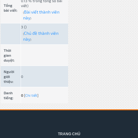
0.13 % trong tổng số bài
Tổng
viết)
bài viết:
Bài viết thành viên
(
này
)
3 ()
Chủ đề thành viên
(
này
)
Thời
gian
duyệt:
Người
giới
0
thiệu:
Danh
0
[
Chi tiết
]
tiếng:
TRANG CHỦ