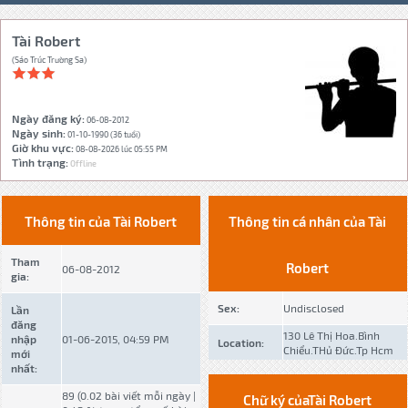
Tài Robert
(Sáo Trúc Trường Sa)
Ngày đăng ký:
06-08-2012
Ngày sinh:
01-10-1990 (36 tuổi)
Giờ khu vực:
08-08-2026 lúc 05:55 PM
Tình trạng:
Offline
Thông tin của Tài Robert
Thông tin cá nhân của Tài
Tham
Robert
06-08-2012
gia:
Sex:
Undisclosed
Lần
đăng
130 Lê Thị Hoa.Bình
nhập
01-06-2015, 04:59 PM
Location:
Chiểu.THủ Đức.Tp Hcm
mới
nhất:
89 (0.02 bài viết mỗi ngày |
Chữ ký củaTài Robert