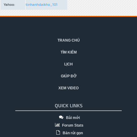
Yahoo:
tinhanhdaikho_101
TRANG CHỦ
TÌM KIẾM
LỊCH
GIÚP ĐỠ
XEM VIDEO
QUICK LINKS
Bài mới
Forum Stats
Bản rút gọn