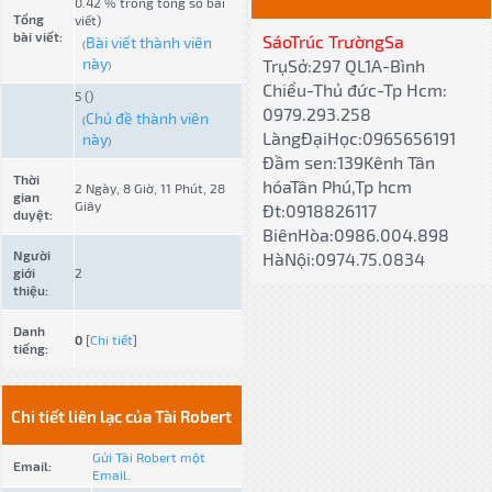
0.42 % trong tổng số bài
Tổng
viết)
bài viết:
SáoTrúc TrườngSa
Bài viết thành viên
(
này
TrụSở:297 QL1A-Bình
)
Chiểu-Thủ đức-Tp Hcm:
5 ()
0979.293.258
Chủ đề thành viên
(
LàngĐạiHọc:0965656191
này
)
Đầm sen:139Kênh Tân
Thời
hóaTân Phú,Tp hcm
2 Ngày, 8 Giờ, 11 Phút, 28
gian
Giây
Đt:0918826117
duyệt:
BiênHòa:
0986.004.898
Người
HàNội:0974.75.0834
giới
2
thiệu:
Danh
0
[
Chi tiết
]
tiếng:
Chi tiết liên lạc của Tài Robert
Gửi Tài Robert một
Email:
Email.