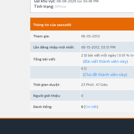
Giờ khu vực:
08-08-2026 lúc 04:46 PM
Tình trạng:
Offline
Thông tin của saoxa66
Tham gia:
06-05-2012
Lần đăng nhập mới nhất:
06-15-2012, 03:51 PM
2 (0 bài viết mỗi ngày | 0.01 % t
Tổng bài viết:
Bài viết thành viên này
(
)
0 ()
Chủ đề thành viên này
(
)
Thời gian duyệt:
23 Phút, 47 Giây
Người giới thiệu:
0
Danh tiếng:
0
[
Chi tiết
]