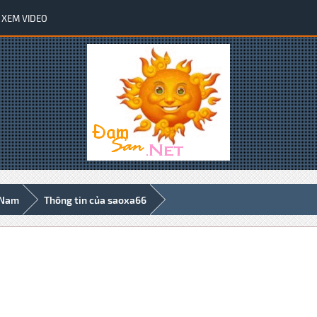
XEM VIDEO
 Nam
Thông tin của saoxa66