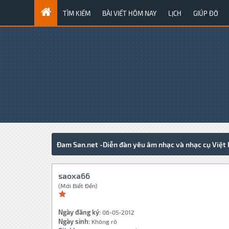
TÌM KIẾM
BÀI VIẾT HÔM NAY
LỊCH
GIÚP ĐỠ
Đam San.net -Diễn đàn yêu âm nhạc và nhạc cụ Việt
saoxa66
(Mới Biết Đến)
Ngày đăng ký:
06-05-2012
Ngày sinh:
Không rõ