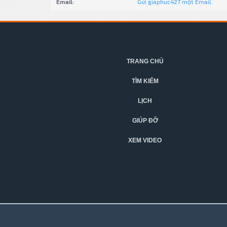
Email:
Gửi giaphuc427 một Email.
TRANG CHỦ
TÌM KIẾM
LỊCH
GIÚP ĐỠ
XEM VIDEO