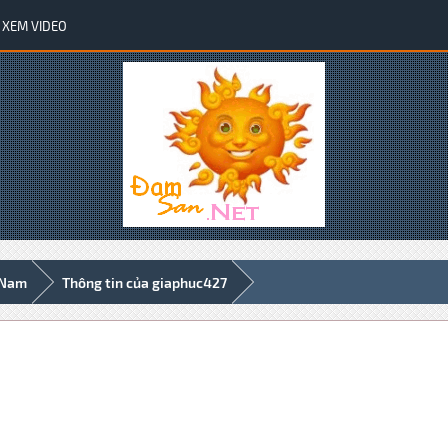
XEM VIDEO
 Nam
Thông tin của giaphuc427