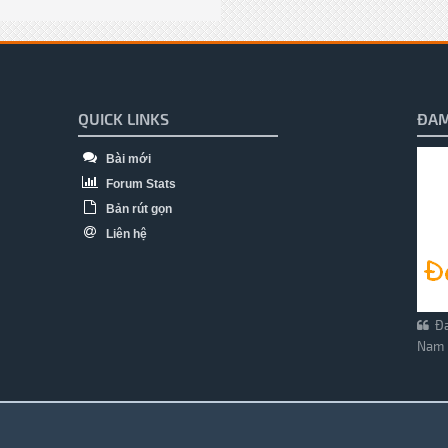
QUICK LINKS
ĐAM
Bài mới
Forum Stats
Bản rút gọn
Liên hệ
Đa
Nam