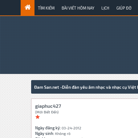
TÌM KIẾM
BÀI VIẾT HÔM NAY
LỊCH
GIÚP ĐỠ
Đam San.net -Diễn đàn yêu âm nhạc và nhạc cụ Việt
giaphuc427
(Mới Biết Đến)
Ngày đăng ký:
03-24-2012
Ngày sinh:
Không rõ