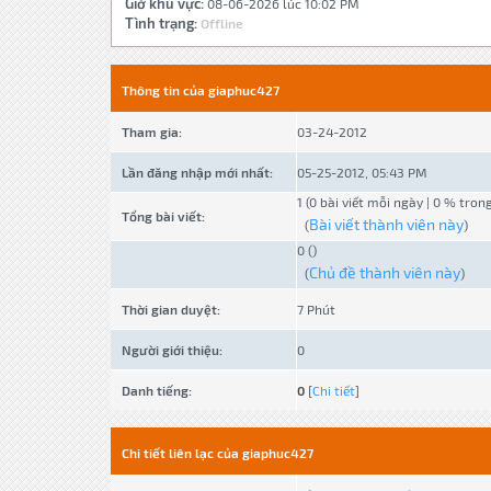
Giờ khu vực:
08-06-2026 lúc 10:02 PM
Tình trạng:
Offline
Thông tin của giaphuc427
Tham gia:
03-24-2012
Lần đăng nhập mới nhất:
05-25-2012, 05:43 PM
1 (0 bài viết mỗi ngày | 0 % tron
Tổng bài viết:
Bài viết thành viên này
(
)
0 ()
Chủ đề thành viên này
(
)
Thời gian duyệt:
7 Phút
Người giới thiệu:
0
Danh tiếng:
0
[
Chi tiết
]
Chi tiết liên lạc của giaphuc427