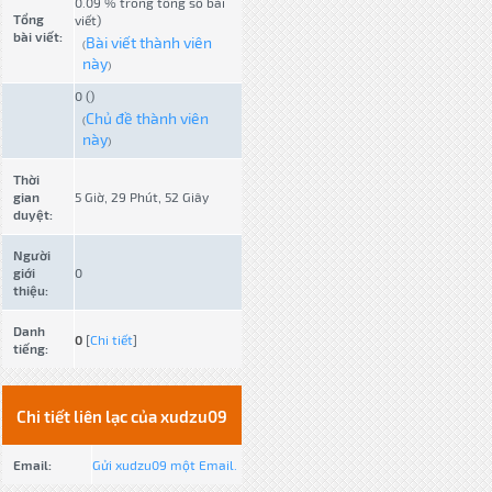
0.09 % trong tổng số bài
Tổng
viết)
bài viết:
Bài viết thành viên
(
này
)
0 ()
Chủ đề thành viên
(
này
)
Thời
gian
5 Giờ, 29 Phút, 52 Giây
duyệt:
Người
giới
0
thiệu:
Danh
0
[
Chi tiết
]
tiếng:
Chi tiết liên lạc của xudzu09
Email:
Gửi xudzu09 một Email.