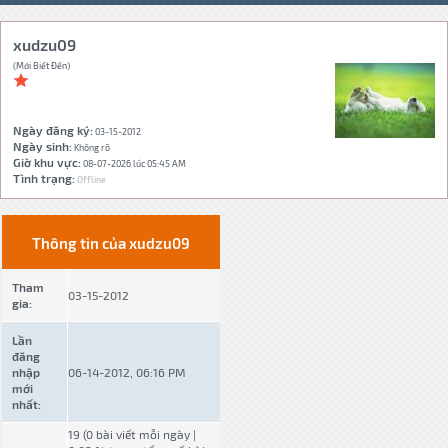
xudzu09
(Mới Biết Đến)
Ngày đăng ký:
03-15-2012
Ngày sinh:
Không rõ
Giờ khu vực:
08-07-2026 lúc 05:45 AM
Tình trạng:
Offline
Thông tin của xudzu09
Tham
03-15-2012
gia:
Lần
đăng
nhập
06-14-2012, 06:16 PM
mới
nhất:
19 (0 bài viết mỗi ngày |