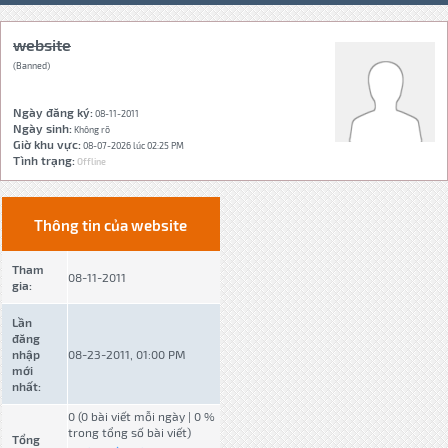
website
(Banned)
Ngày đăng ký:
08-11-2011
Ngày sinh:
Không rõ
Giờ khu vực:
08-07-2026 lúc 02:25 PM
Tình trạng:
Offline
Thông tin của website
Tham
08-11-2011
gia:
Lần
đăng
nhập
08-23-2011, 01:00 PM
mới
nhất:
0 (0 bài viết mỗi ngày | 0 %
trong tổng số bài viết)
Tổng