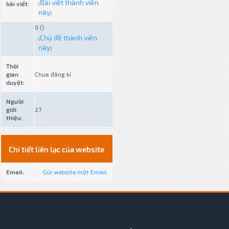
Bài viết thành viên
bài viết:
(
này
)
0 ()
Chủ đề thành viên
(
này
)
Thời
gian
Chưa đăng kí
duyệt:
Người
giới
27
thiệu:
Chi tiết liên lạc của website
Email:
Gửi website một Email.