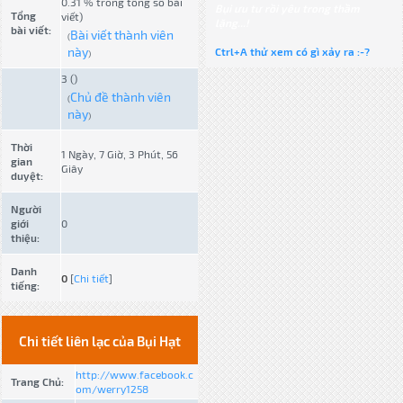
0.31 % trong tổng số bài
Bụi ưu tư rồi yêu trong thầm
Tổng
viết)
lặng...!
bài viết:
Bài viết thành viên
(
này
Ctrl+A thử xem có gì xảy ra :-?
)
3 ()
Chủ đề thành viên
(
này
)
Thời
1 Ngày, 7 Giờ, 3 Phút, 56
gian
Giây
duyệt:
Người
giới
0
thiệu:
Danh
0
[
Chi tiết
]
tiếng:
Chi tiết liên lạc của Bụi Hạt
http://www.facebook.c
Trang Chủ:
om/werry1258