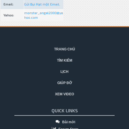
Email:
Gửi Bụi Hạt một Email.
monster_angel2000@ya
Yahoo:
hoo.com
TRANG CHỦ
TÌM KIẾM
LỊCH
GIÚP ĐỠ
XEM VIDEO
QUICK LINKS
Bài mới