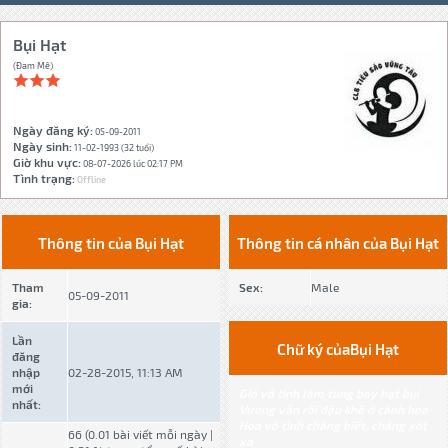
Bụi Hạt
(Đam Mê)
Ngày đăng ký:
05-09-2011
Ngày sinh:
11-02-1993 (32 tuổi)
Giờ khu vực:
08-07-2026 lúc 02:17 PM
Tình trạng:
Offline
Thông tin của Bụi Hạt
Thông tin cá nhân của Bụi Hạt
Tham
Sex:
Male
05-09-2011
gia:
Lần
Chữ ký củaBụi Hạt
đăng
nhập
02-28-2015, 11:13 AM
mới
Gió vô tình làm tung bay hạt bụi
nhất:
Vương vấn rồi đậu khẽ ở cánh hoa
Hoa vô tình chẳng biết, chẳng xót
66 (0.01 bài viết mỗi ngày |
xa