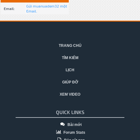
Gửi muanuadem32 một
Email:
Email.
TRANG CHỦ
TÌM KIẾM
LỊCH
GIÚP ĐỠ
XEM VIDEO
QUICK LINKS
Bài mới
Forum Stats