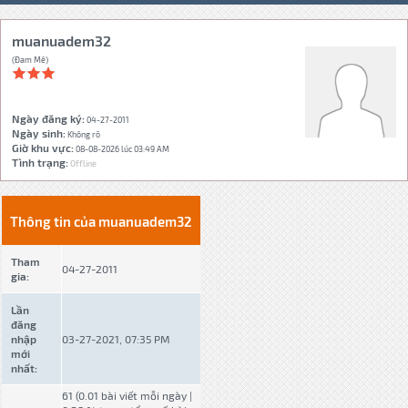
muanuadem32
(Đam Mê)
Ngày đăng ký:
04-27-2011
Ngày sinh:
Không rõ
Giờ khu vực:
08-08-2026 lúc 03:49 AM
Tình trạng:
Offline
Thông tin của muanuadem32
Tham
04-27-2011
gia:
Lần
đăng
nhập
03-27-2021, 07:35 PM
mới
nhất:
61 (0.01 bài viết mỗi ngày |