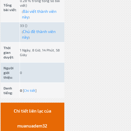
0.28 % trong tổng số bài
Tổng
viết)
bài viết:
Bài viết thành viên
(
này
)
33 ()
Chủ đề thành viên
(
này
)
Thời
1 Ngày, 8 Giờ, 14 Phút, 58
gian
Giây
duyệt:
Người
giới
0
thiệu:
Danh
0
[
Chi tiết
]
tiếng:
Chi tiết liên lạc của
muanuadem32