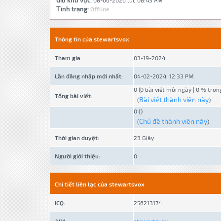
Giờ khu vực:
08-06-2026 lúc 08:43 AM
Tình trạng:
Offline
Thông tin của stewartsvox
Tham gia:
03-19-2024
Lần đăng nhập mới nhất:
04-02-2024, 12:33 PM
0 (0 bài viết mỗi ngày | 0 % tron
Tổng bài viết:
Bài viết thành viên này
(
)
0 ()
Chủ đề thành viên này
(
)
Thời gian duyệt:
23 Giây
Người giới thiệu:
0
Chi tiết liên lạc của stewartsvox
ICQ:
256213174