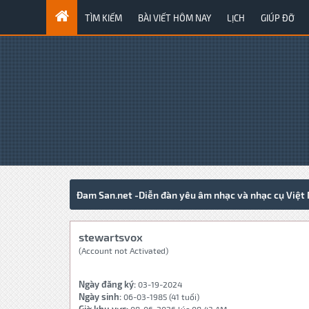
TÌM KIẾM
BÀI VIẾT HÔM NAY
LỊCH
GIÚP ĐỠ
Đam San.net -Diễn đàn yêu âm nhạc và nhạc cụ Việt
stewartsvox
(Account not Activated)
Ngày đăng ký:
03-19-2024
Ngày sinh:
06-03-1985 (41 tuổi)