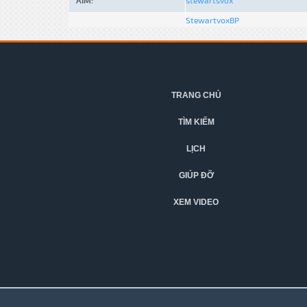
AIM:
stewartsvox
StewartvoxBP
TRANG CHỦ
TÌM KIẾM
LỊCH
GIÚP ĐỠ
XEM VIDEO