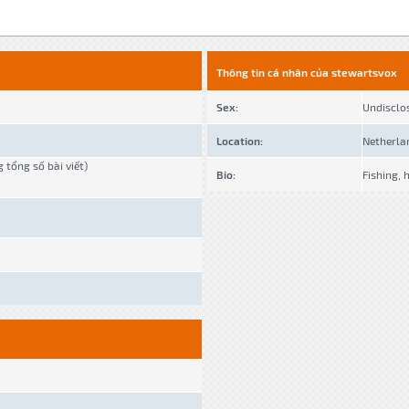
Thông tin cá nhân của stewartsvox
Sex:
Undisclo
Location:
Netherla
g tổng số bài viết)
Bio:
Fishing, 