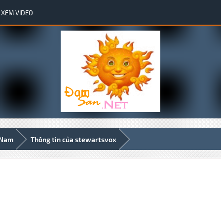
XEM VIDEO
 Nam
Thông tin của stewartsvox