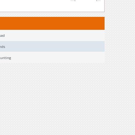
sed
nds
hunting