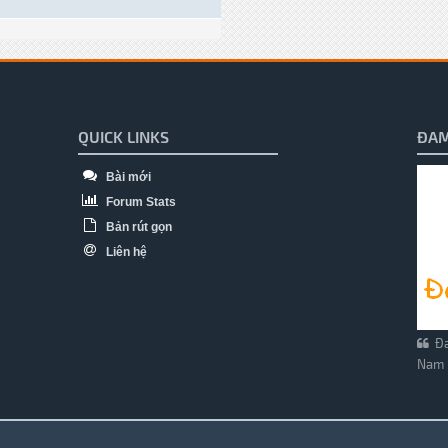
QUICK LINKS
ĐAM
Bài mới
Forum Stats
Bản rút gọn
Liên hệ
Đa
Nam