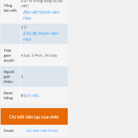
0.07 % trong tổng số bài
Tổng
viết)
bài viết:
Bài viết thành viên
(
này
)
2 ()
Chủ đề thành viên
(
này
)
Thời
gian
4 Giờ, 3 Phút, 34 Giây
duyệt:
Người
giới
0
thiệu:
Danh
0
[
Chi tiết
]
tiếng:
Chi tiết liên lạc của vhkl
Email:
Gửi vhkl một Email.