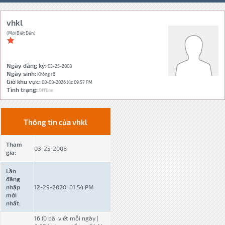
vhkl
(Mới Biết Đến)
Ngày đăng ký:
03-25-2008
Ngày sinh:
Không rõ
Giờ khu vực:
08-08-2026 lúc 09:57 PM
Tình trạng:
Offline
Thông tin của vhkl
Tham
03-25-2008
gia:
Lần
đăng
nhập
12-29-2020, 01:54 PM
mới
nhất:
16 (0 bài viết mỗi ngày |