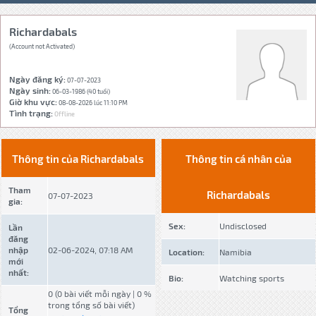
Richardabals
(Account not Activated)
Ngày đăng ký:
07-07-2023
Ngày sinh:
06-03-1986 (40 tuổi)
Giờ khu vực:
08-08-2026 lúc 11:10 PM
Tình trạng:
Offline
Thông tin của Richardabals
Thông tin cá nhân của
Tham
Richardabals
07-07-2023
gia:
Sex:
Undisclosed
Lần
đăng
nhập
02-06-2024, 07:18 AM
Location:
Namibia
mới
nhất:
Bio:
Watching sports
0 (0 bài viết mỗi ngày | 0 %
trong tổng số bài viết)
Tổng