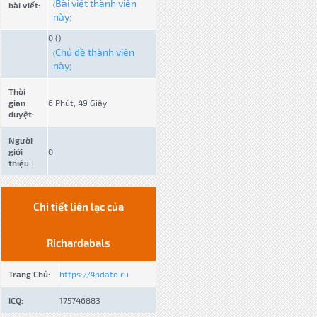
Bài viết thành viên
bài viết:
(
này
)
0 ()
Chủ đề thành viên
(
này
)
Thời
gian
6 Phút, 49 Giây
duyệt:
Người
giới
0
thiệu:
Chi tiết liên lạc của
Richardabals
Trang Chủ:
https://4pdato.ru
ICQ:
175746883