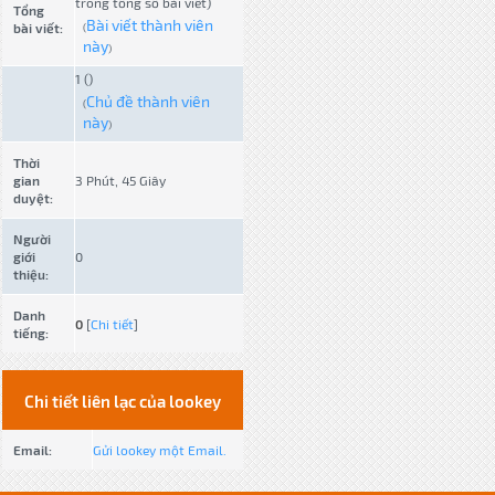
trong tổng số bài viết)
Tổng
Bài viết thành viên
bài viết:
(
này
)
1 ()
Chủ đề thành viên
(
này
)
Thời
gian
3 Phút, 45 Giây
duyệt:
Người
giới
0
thiệu:
Danh
0
[
Chi tiết
]
tiếng:
Chi tiết liên lạc của lookey
Email:
Gửi lookey một Email.