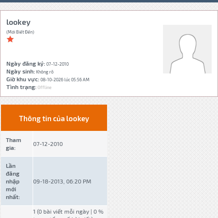
lookey
(Mới Biết Đến)
Ngày đăng ký:
07-12-2010
Ngày sinh:
Không rõ
Giờ khu vực:
08-10-2026 lúc 05:56 AM
Tình trạng:
Offline
Thông tin của lookey
Tham
07-12-2010
gia:
Lần
đăng
nhập
09-18-2013, 06:20 PM
mới
nhất:
1 (0 bài viết mỗi ngày | 0 %