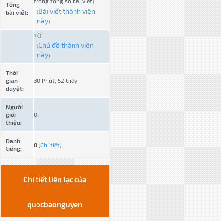
trong tổng số bài viết)
Tổng
Bài viết thành viên
bài viết:
(
này
)
1 ()
Chủ đề thành viên
(
này
)
Thời
gian
30 Phút, 52 Giây
duyệt:
Người
giới
0
thiệu:
Danh
0
[
Chi tiết
]
tiếng:
Chi tiết liên lạc của
quocbaonguyen