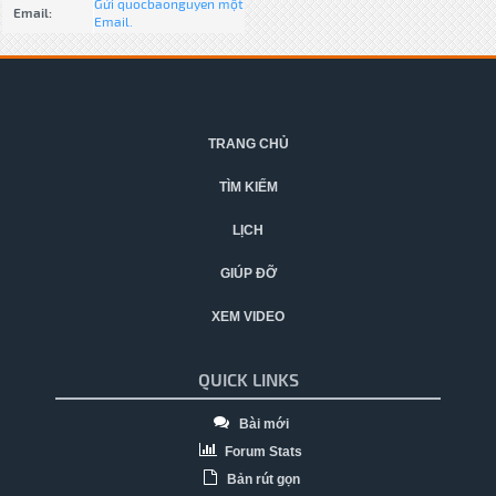
Gửi quocbaonguyen một
Email:
Email.
TRANG CHỦ
TÌM KIẾM
LỊCH
GIÚP ĐỠ
XEM VIDEO
QUICK LINKS
Bài mới
Forum Stats
Bản rút gọn