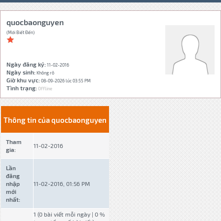
quocbaonguyen
(Mới Biết Đến)
Ngày đăng ký:
11-02-2016
Ngày sinh:
Không rõ
Giờ khu vực:
08-09-2026 lúc 03:55 PM
Tình trạng:
Offline
Thông tin của quocbaonguyen
Tham
11-02-2016
gia:
Lần
đăng
nhập
11-02-2016, 01:56 PM
mới
nhất:
1 (0 bài viết mỗi ngày | 0 %