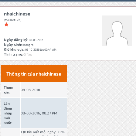
nhaichinese
(Mới Biết Đến)
Ngày đăng ký:
08-08-2016
Ngày sinh:
Không rõ
Giờ khu vực:
08-10-2026 lúc 09:44 AM
Tình trạng:
Offline
Thông tin của nhaichinese
Tham
08-08-2016
gia:
Lần
đăng
nhập
08-08-2016, 08:27 PM
mới
nhất:
1 (0 bài viết mỗi ngày | 0 %