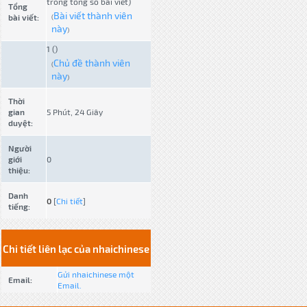
trong tổng số bài viết)
Tổng
Bài viết thành viên
bài viết:
(
này
)
1 ()
Chủ đề thành viên
(
này
)
Thời
gian
5 Phút, 24 Giây
duyệt:
Người
giới
0
thiệu:
Danh
0
[
Chi tiết
]
tiếng:
Chi tiết liên lạc của nhaichinese
Gửi nhaichinese một
Email:
Email.