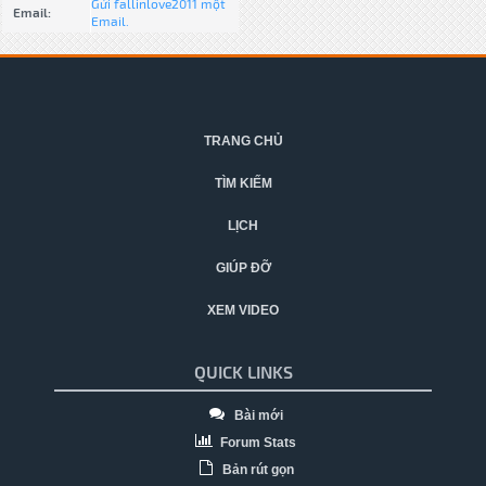
Gửi fallinlove2011 một
Email:
Email.
TRANG CHỦ
TÌM KIẾM
LỊCH
GIÚP ĐỠ
XEM VIDEO
QUICK LINKS
Bài mới
Forum Stats
Bản rút gọn