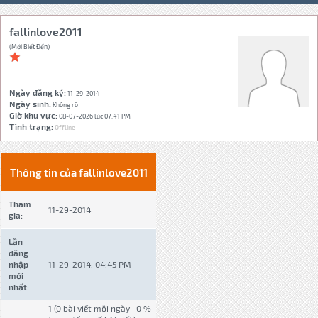
fallinlove2011
(Mới Biết Đến)
Ngày đăng ký:
11-29-2014
Ngày sinh:
Không rõ
Giờ khu vực:
08-07-2026 lúc 07:41 PM
Tình trạng:
Offline
Thông tin của fallinlove2011
Tham
11-29-2014
gia:
Lần
đăng
nhập
11-29-2014, 04:45 PM
mới
nhất:
1 (0 bài viết mỗi ngày | 0 %