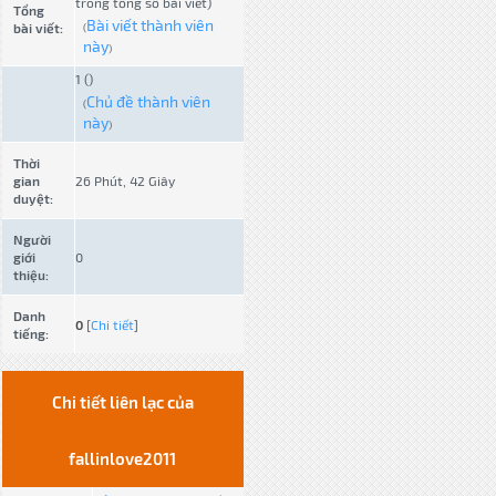
trong tổng số bài viết)
Tổng
Bài viết thành viên
bài viết:
(
này
)
1 ()
Chủ đề thành viên
(
này
)
Thời
gian
26 Phút, 42 Giây
duyệt:
Người
giới
0
thiệu:
Danh
0
[
Chi tiết
]
tiếng:
Chi tiết liên lạc của
fallinlove2011