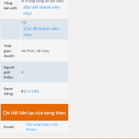
% trong tổng số bài viết)
Tổng
Bài viết thành viên
bài viết:
(
này
)
1 ()
Chủ đề thành viên
(
này
)
Thời
gian
48 Phút, 48 Giây
duyệt:
Người
giới
0
thiệu:
Danh
0
[
Chi tiết
]
tiếng:
Chi tiết liên lạc của song than
Gửi song than một
Email:
Email.