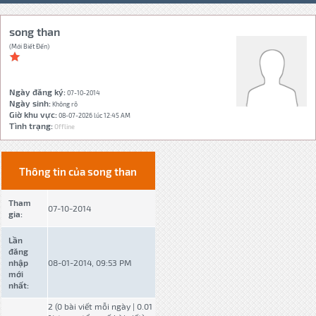
song than
(Mới Biết Đến)
Ngày đăng ký:
07-10-2014
Ngày sinh:
Không rõ
Giờ khu vực:
08-07-2026 lúc 12:45 AM
Tình trạng:
Offline
Thông tin của song than
Tham
07-10-2014
gia:
Lần
đăng
nhập
08-01-2014, 09:53 PM
mới
nhất:
2 (0 bài viết mỗi ngày | 0.01