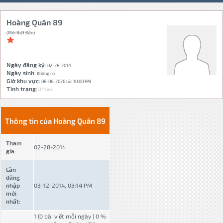
Hoàng Quân 89
(Mới Biết Đến)
Ngày đăng ký:
02-28-2014
Ngày sinh:
Không rõ
Giờ khu vực:
08-06-2026 lúc 10:00 PM
Tình trạng:
Offline
Thông tin của Hoàng Quân 89
Tham
02-28-2014
gia:
Lần
đăng
nhập
03-12-2014, 03:14 PM
mới
nhất:
1 (0 bài viết mỗi ngày | 0 %