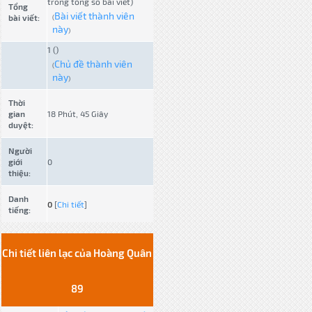
trong tổng số bài viết)
Tổng
Bài viết thành viên
bài viết:
(
này
)
1 ()
Chủ đề thành viên
(
này
)
Thời
gian
18 Phút, 45 Giây
duyệt:
Người
giới
0
thiệu:
Danh
0
[
Chi tiết
]
tiếng:
Chi tiết liên lạc của Hoàng Quân
89