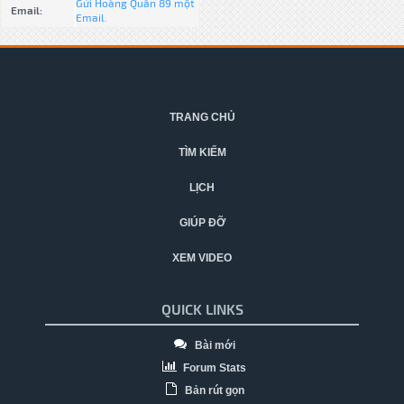
Gửi Hoàng Quân 89 một
Email:
Email.
TRANG CHỦ
TÌM KIẾM
LỊCH
GIÚP ĐỠ
XEM VIDEO
QUICK LINKS
Bài mới
Forum Stats
Bản rút gọn