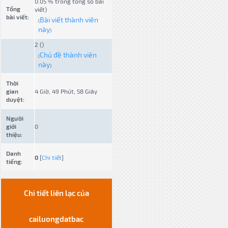
0.05 % trong tổng số bài
Tổng
viết)
bài viết:
Bài viết thành viên
(
này
)
2 ()
Chủ đề thành viên
(
này
)
Thời
gian
4 Giờ, 49 Phút, 58 Giây
duyệt:
Người
giới
0
thiệu:
Danh
0
[
Chi tiết
]
tiếng:
Chi tiết liên lạc của
cailuongdatbac