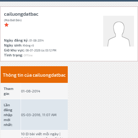
cailuongdatbac
(Mới Biết Đến)
Ngày đăng ký:
01-08-2014
Ngày sinh:
Không rõ
Giờ khu vực:
08-07-2026 lúc 03:12 PM
Tình trạng:
Offline
Thông tin của cailuongdatbac
Tham
01-08-2014
gia:
Lần
đăng
nhập
05-03-2016, 11:07 AM
mới
nhất:
10 (0 bài viết mỗi ngày |