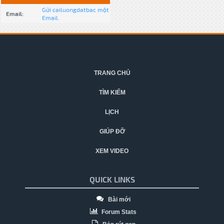
Gửi cailuongdatbac một
Email:
Email.
TRANG CHỦ
TÌM KIẾM
LỊCH
GIÚP ĐỠ
XEM VIDEO
QUICK LINKS
Bài mới
Forum Stats