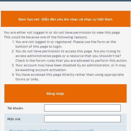
Đam San.net -Diễn đàn yêu âm nhạc và nhạc cụ Việt Nam
You are either not logged in or do not have permission to view this page.
This could be because one of the following reasons:
You are not logged in or registered. Please use the form at the
bottom of this page to login.
You do not have permission to access this page. Are you trying to
access administrative pages or a resource that you shouldn't be?
Check in the forum rules that you are allowed to perform this action.
Your account may have been disabled by an administrator, or it may
be awaiting account activation.
You have accessed this page directly rather than using appropriate
forms or links.
Đăng nhập
Tài khoản:
Mật mã:
Need to register?
Forgotten your password?