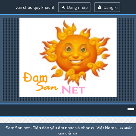
Xin chào quý khách!
Đăng nhập
Đăng kí
To
Đam San.net -Diễn đàn yêu âm nhạc và nhạc cụ Việt Nam
>
Tin nhắn
na
của diễn đàn