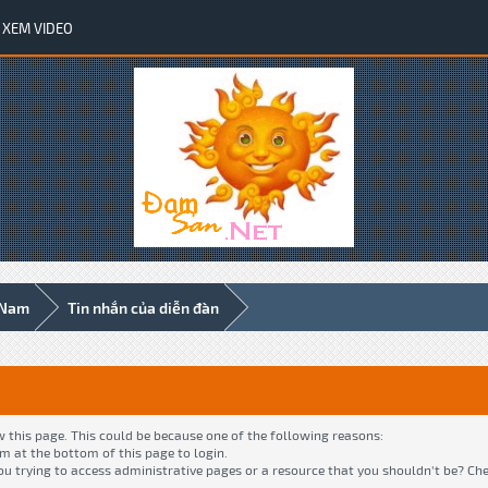
XEM VIDEO
 Nam
Tin nhắn của diễn đàn
w this page. This could be because one of the following reasons:
rm at the bottom of this page to login.
ou trying to access administrative pages or a resource that you shouldn't be? Ch