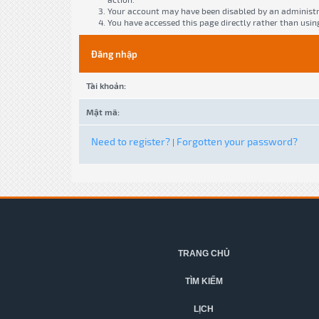
Your account may have been disabled by an administra
You have accessed this page directly rather than usin
Đăng nhập
Tài khoản:
Mật mã:
Need to register?
Forgotten your password?
|
TRANG CHỦ
TÌM KIẾM
LỊCH