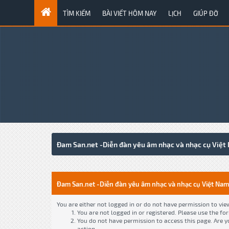
TÌM KIẾM
BÀI VIẾT HÔM NAY
LỊCH
GIÚP ĐỠ
Đam San.net -Diễn đàn yêu âm nhạc và nhạc cụ Việt
Đam San.net -Diễn đàn yêu âm nhạc và nhạc cụ Việt Nam
You are either not logged in or do not have permission to vie
You are not logged in or registered. Please use the fo
You do not have permission to access this page. Are y
action.