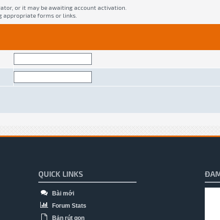
tor, or it may be awaiting account activation.
g appropriate forms or links.
QUICK LINKS
ĐAM
Bài mới
Forum Stats
Bản rút gọn