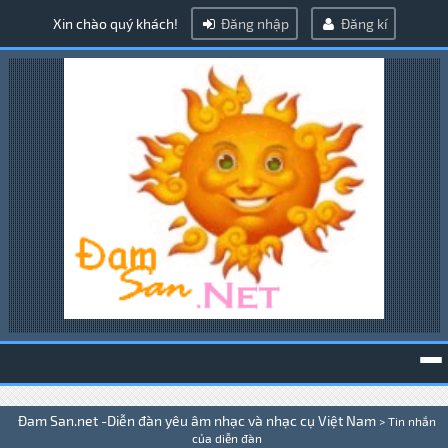
Xin chào quý khách!
Đăng nhập
Đăng kí
To
Đam San.net -Diễn đàn yêu âm nhạc và nhạc cụ Việt Nam
>
Tin nhắn
na
của diễn đàn