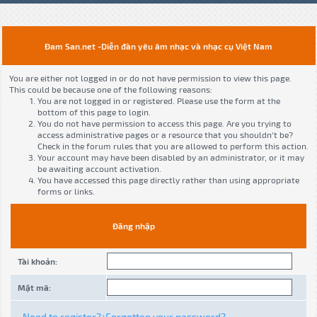
Đam San.net -Diễn đàn yêu âm nhạc và nhạc cụ Việt Nam
You are either not logged in or do not have permission to view this page.
This could be because one of the following reasons:
You are not logged in or registered. Please use the form at the
bottom of this page to login.
You do not have permission to access this page. Are you trying to
access administrative pages or a resource that you shouldn't be?
Check in the forum rules that you are allowed to perform this action.
Your account may have been disabled by an administrator, or it may
be awaiting account activation.
You have accessed this page directly rather than using appropriate
forms or links.
Đăng nhập
Tài khoản:
Mật mã:
Need to register?
Forgotten your password?