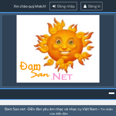
Xin chào quý khách!
Đăng nhập
Đăng kí
To
Đam San.net -Diễn đàn yêu âm nhạc và nhạc cụ Việt Nam
>
Tin nhắn
na
của diễn đàn