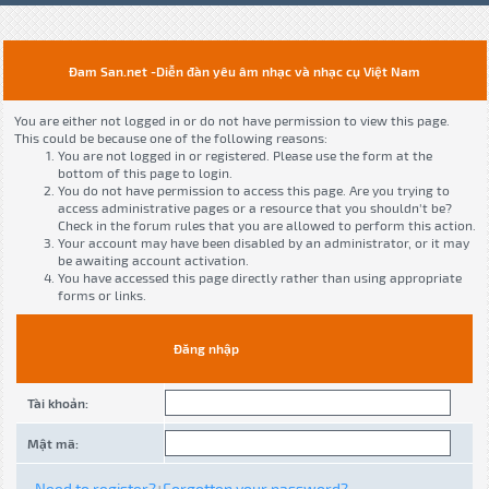
Đam San.net -Diễn đàn yêu âm nhạc và nhạc cụ Việt Nam
You are either not logged in or do not have permission to view this page.
This could be because one of the following reasons:
You are not logged in or registered. Please use the form at the
bottom of this page to login.
You do not have permission to access this page. Are you trying to
access administrative pages or a resource that you shouldn't be?
Check in the forum rules that you are allowed to perform this action.
Your account may have been disabled by an administrator, or it may
be awaiting account activation.
You have accessed this page directly rather than using appropriate
forms or links.
Đăng nhập
Tài khoản:
Mật mã:
Need to register?
Forgotten your password?