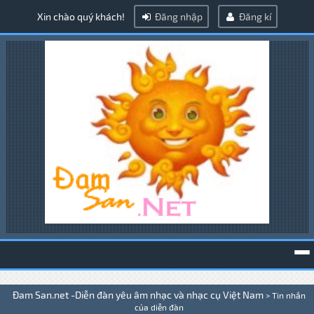
Xin chào quý khách!
Đăng nhập
Đăng kí
To
Đam San.net -Diễn đàn yêu âm nhạc và nhạc cụ Việt Nam
>
Tin nhắn
na
của diễn đàn