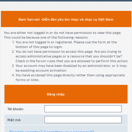
Đam San.net -Diễn đàn yêu âm nhạc và nhạc cụ Việt Nam
You are either not logged in or do not have permission to view this page.
This could be because one of the following reasons:
You are not logged in or registered. Please use the form at the
bottom of this page to login.
You do not have permission to access this page. Are you trying to
access administrative pages or a resource that you shouldn't be?
Check in the forum rules that you are allowed to perform this action.
Your account may have been disabled by an administrator, or it may
be awaiting account activation.
You have accessed this page directly rather than using appropriate
forms or links.
Đăng nhập
Tài khoản:
Mật mã:
Need to register?
Forgotten your password?