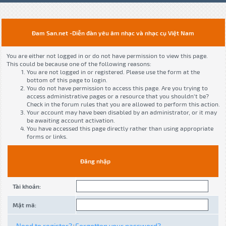
Đam San.net -Diễn đàn yêu âm nhạc và nhạc cụ Việt Nam
You are either not logged in or do not have permission to view this page.
This could be because one of the following reasons:
You are not logged in or registered. Please use the form at the
bottom of this page to login.
You do not have permission to access this page. Are you trying to
access administrative pages or a resource that you shouldn't be?
Check in the forum rules that you are allowed to perform this action.
Your account may have been disabled by an administrator, or it may
be awaiting account activation.
You have accessed this page directly rather than using appropriate
forms or links.
Đăng nhập
Tài khoản:
Mật mã:
Need to register?
Forgotten your password?