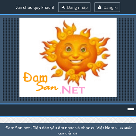
Xin chào quý khách!
Đăng nhập
Đăng kí
To
Đam San.net -Diễn đàn yêu âm nhạc và nhạc cụ Việt Nam
>
Tin nhắn
na
của diễn đàn