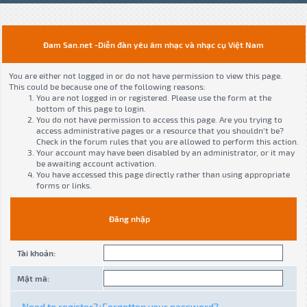
Đam San.net -Diễn đàn yêu âm nhạc và nhạc cụ Việt Nam
You are either not logged in or do not have permission to view this page.
This could be because one of the following reasons:
You are not logged in or registered. Please use the form at the
bottom of this page to login.
You do not have permission to access this page. Are you trying to
access administrative pages or a resource that you shouldn't be?
Check in the forum rules that you are allowed to perform this action.
Your account may have been disabled by an administrator, or it may
be awaiting account activation.
You have accessed this page directly rather than using appropriate
forms or links.
Đăng nhập
Tài khoản:
Mật mã:
Need to register?
Forgotten your password?