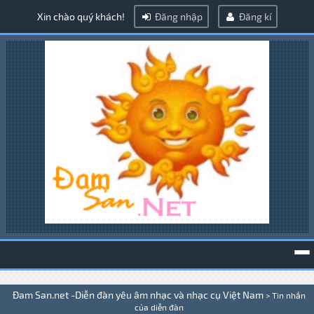
Xin chào quý khách!
Đăng nhập
Đăng kí
To
Đam San.net -Diễn đàn yêu âm nhạc và nhạc cụ Việt Nam
>
Tin nhắn
na
của diễn đàn