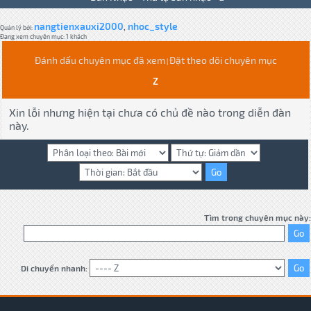
nangtienxauxi2000
nhoc_style
,
Quản lý bởi:
Đang xem chuyên mục: 1 khách
Đánh dấu chuyên mục đã xem
Đặt theo dõi chuyên mục
|
Z
Xin lỗi nhưng hiện tại chưa có chủ đề nào trong diễn đàn
này.
Tìm trong chuyên mục này:
Di chuyển nhanh: