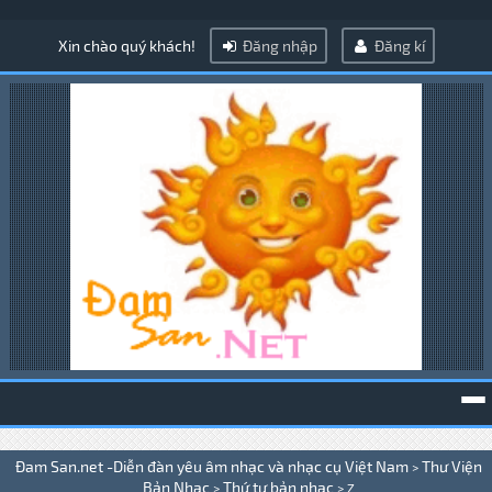
Xin chào quý khách!
Đăng nhập
Đăng kí
To
Đam San.net -Diễn đàn yêu âm nhạc và nhạc cụ Việt Nam
Thư Viện
>
na
Bản Nhạc
Thứ tự bản nhạc
>
>
Z