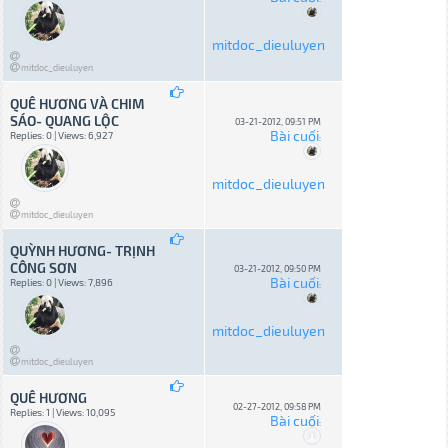
mitdoc_dieuluyen
mitdoc_dieuluyen
QUÊ HƯƠNG VÀ CHIM
SÁO- QUANG LỘC
03-21-2012, 09:51 PM
Bài cuối
Replies: 0 | Views: 6,927
:
mitdoc_dieuluyen
mitdoc_dieuluyen
QUỲNH HƯƠNG- TRỊNH
CÔNG SƠN
03-21-2012, 09:50 PM
Bài cuối
Replies: 0 | Views: 7,896
:
mitdoc_dieuluyen
mitdoc_dieuluyen
QUÊ HƯƠNG
02-27-2012, 09:58 PM
Replies: 1 | Views: 10,095
Bài cuối
: