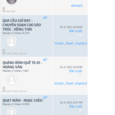
whoait
newroyal
QUA CẦU GIÓ BAY -
CHUYỂN SOẠN CHO SÁO
02-21-2012, 02:39 PM
TRÚC : HỒNG THÁI
Bài cuối
:
Replies: 0 | Views: 8,239
music_heal_mysoul
music_heal_mysoul
QUẢNG BÌNH QUÊ TA ƠI -
HOÀNG VÂN
02-21-2012, 02:39 PM
Bài cuối
Replies: 0 | Views: 7,887
:
music_heal_mysoul
music_heal_mysoul
QUẠT MÀN - NHẠC CHÈO
02-21-2012, 02:37 PM
Replies: 0 | Views: 6,906
Bài cuối
: