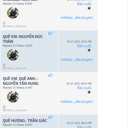
Bài cuối
Replies: 0 | Views: 6,850
:
mitdoc_dieuluyen
mitdoc_dieuluyen
QUÊ EM-NGUYỄN ĐỨC
TOÀN
03-21-2012, 09:55 PM
Bài cuối
Replies: 0 | Views: 6,605
:
mitdoc_dieuluyen
mitdoc_dieuluyen
QUÊ EM, QUÊ ANH..-
NGUYỄN TẤN HƯNG
03-21-2012, 09:54 PM
Bài cuối
Replies: 0 | Views: 6,487
:
mitdoc_dieuluyen
mitdoc_dieuluyen
QUÊ HƯƠNG- TRẦN GIÁC
03-21-2012, 09:53 PM
Replies: 0 | Views: 6,897
Bài cuối
: