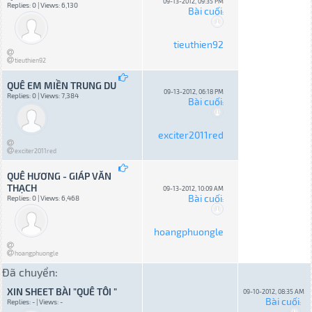
09-13-2012, 09:35 PM
Replies: 0 | Views: 6,130
Bài cuối
:
tieuthien92
tieuthien92
QUÊ EM MIỀN TRUNG DU
09-13-2012, 06:18 PM
Replies: 0 | Views: 7,384
Bài cuối
:
exciter2011red
exciter2011red
QUÊ HƯƠNG - GIÁP VĂN
THẠCH
09-13-2012, 10:09 AM
Bài cuối
Replies: 0 | Views: 6,468
:
hoangphuongle
hoangphuongle
Đã chuyển:
XIN SHEET BÀI "QUÊ TÔI "
09-10-2012, 08:35 AM
Bài cuối
Replies: - | Views: -
: