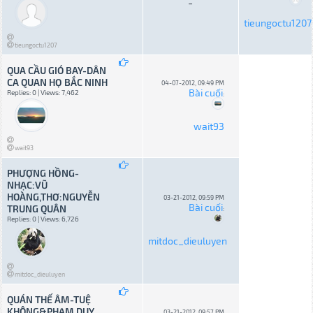
-
tieungoctu1207
tieungoctu1207
QUA CẦU GIÓ BAY-DÂN
CA QUAN HỌ BẮC NINH
04-07-2012, 09:49 PM
Bài cuối
Replies: 0 | Views: 7,462
:
wait93
wait93
PHƯỢNG HỒNG-
NHẠC:VŨ
HOÀNG,THƠ:NGUYỄN
03-21-2012, 09:59 PM
Bài cuối
TRUNG QUÂN
:
Replies: 0 | Views: 6,726
mitdoc_dieuluyen
mitdoc_dieuluyen
QUÁN THẾ ÂM-TUỆ
KHÔNG&PHẠM DUY
03-21-2012, 09:57 PM