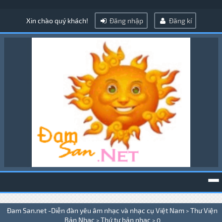
Xin chào quý khách!
Đăng nhập
Đăng kí
To
Đam San.net -Diễn đàn yêu âm nhạc và nhạc cụ Việt Nam
Thư Viện
>
na
Bản Nhạc
Thứ tự bản nhạc
>
>
Q