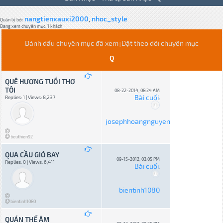
nangtienxauxi2000
nhoc_style
,
Quản lý bởi:
Đang xem chuyên mục: 1 khách
Đánh dấu chuyên mục đã xem
Đặt theo dõi chuyên mục
|
Q
QUÊ HƯƠNG TUỔI THƠ
TÔI
08-22-2014, 08:24 AM
Bài cuối
Replies: 1 | Views: 8,237
:
josephhoangnguyen
tieuthien92
QUA CẦU GIÓ BAY
09-15-2012, 03:05 PM
Replies: 0 | Views: 6,411
Bài cuối
:
bientinh1080
bientinh1080
QUÁN THẾ ÂM