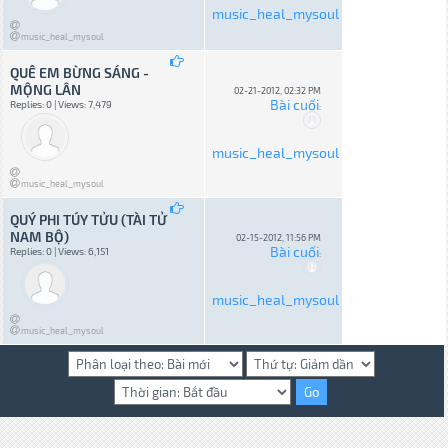
music_heal_mysoul
music_heal_mysoul
QUÊ EM BỪNG SÁNG -
MỘNG LÂN
02-21-2012, 02:32 PM
Bài cuối
Replies: 0 | Views: 7,479
:
music_heal_mysoul
music_heal_mysoul
QUÝ PHI TÚY TỬU (TÀI TỬ
NAM BỘ)
02-15-2012, 11:56 PM
Bài cuối
Replies: 0 | Views: 6,151
:
music_heal_mysoul
music_heal_mysoul