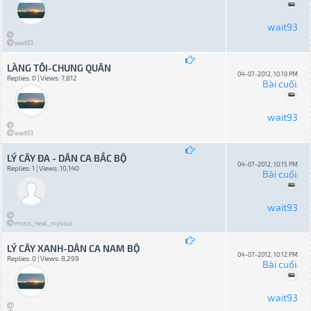
wait93
wait93
LÀNG TÔI-CHUNG QUÂN
04-07-2012, 10:19 PM
Replies: 0 | Views: 7,812
Bài cuối
:
wait93
wait93
LÝ CÂY ĐA - DÂN CA BẮC BỘ
04-07-2012, 10:15 PM
Replies: 1 | Views: 10,140
Bài cuối
:
wait93
music_heal_mysoul
LÝ CÂY XANH-DÂN CA NAM BỘ
04-07-2012, 10:12 PM
Replies: 0 | Views: 8,299
Bài cuối
:
wait93