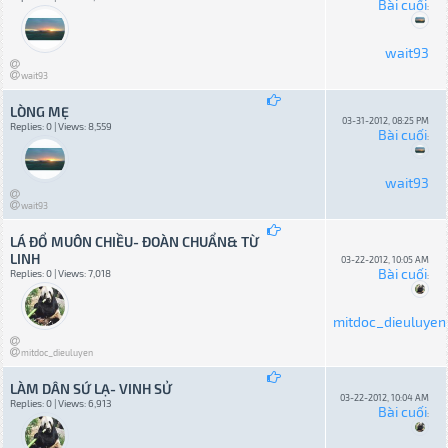
Bài cuối
:
wait93
wait93
LÒNG MẸ
03-31-2012, 08:25 PM
Replies: 0 | Views: 8,559
Bài cuối
:
wait93
wait93
LÁ ĐỔ MUÔN CHIỀU- ĐOÀN CHUẨN& TỪ
LINH
03-22-2012, 10:05 AM
Bài cuối
Replies: 0 | Views: 7,018
:
mitdoc_dieuluyen
mitdoc_dieuluyen
LÀM DÂN SỨ LẠ- VINH SỬ
03-22-2012, 10:04 AM
Replies: 0 | Views: 6,913
Bài cuối
: