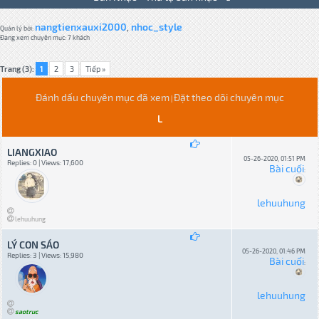
nangtienxauxi2000
nhoc_style
,
Quản lý bởi:
Đang xem chuyên mục: 7 khách
Trang (3):
1
2
3
Tiếp »
Đánh dấu chuyên mục đã xem
Đặt theo dõi chuyên mục
|
L
LIANGXIAO
05-26-2020, 01:51 PM
Replies: 0 | Views: 17,600
Bài cuối
:
lehuuhung
lehuuhung
LÝ CON SÁO
05-26-2020, 01:46 PM
Replies: 3 | Views: 15,980
Bài cuối
:
lehuuhung
saotruc