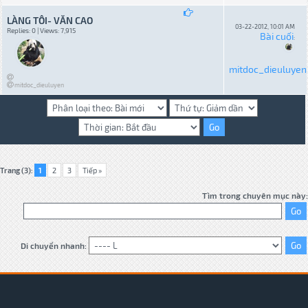
LÀNG TÔI- VĂN CAO
03-22-2012, 10:01 AM
Replies: 0 | Views: 7,915
Bài cuối
:
mitdoc_dieuluyen
mitdoc_dieuluyen
Trang (3):
1
2
3
Tiếp »
Tìm trong chuyên mục này:
Di chuyển nhanh: