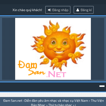
Xin chào quý khách!
Đăng nhập
Đăng kí
To
Đam San.net -Diễn đàn yêu âm nhạc và nhạc cụ Việt Nam
Thư Viện
>
na
Bản Nhạc
Thứ tự bản nhạc
>
>
L