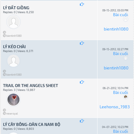
LÝ ĐẤT GIỒNG
09-15-2012, 03:03 PM
Replies: 0 | Views: 6,250
Bài cuối
:
bientinh1080
bientinh1080
LÝ KÉO CHÀI
09-15-2012, 02:27 PM
Replies: 0 | Views: 6,371
Bài cuối
:
bientinh1080
bientinh1080
TRAIL OR THE ANGELS SHEET
06-21-2012, 10:14 PM
Replies: 3 | Views: 13,867
Bài cuối
:
Leehonso_1983
newroyal
LÝ CÂY BÔNG-DÂN CA NAM BỘ
04-07-2012, 10:23 PM
Replies: 0 | Views: 8,803
Bài cuối
: