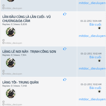
mitdoc_dieuluyen
mitdoc_dieuluyen
LẦN ĐẦU CŨNG LÀ LẦN CUỐI- VŨ
CHƯƠNG&DẠ CẦM
03-22-2012, 10:04 AM
Bài cuối
Replies: 0 | Views: 6,836
:
mitdoc_dieuluyen
mitdoc_dieuluyen
LẶNG LẼ NƠI NÀY- TRỊNH CÔNG SƠN
03-22-2012, 10:02 AM
Replies: 0 | Views: 7,164
Bài cuối
:
mitdoc_dieuluyen
mitdoc_dieuluyen
LÀNG TÔI- TRUNG QUÂN
03-22-2012, 10:02 AM
Replies: 0 | Views: 7,348
Bài cuối
:
mitdoc_dieuluyen
mitdoc_dieuluyen