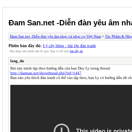
Đam San.net -Diễn đàn yêu âm nh
Đam San.net -Diễn đàn yêu âm nhạc và nhạc cụ Việt Nam
>
Tác Phẩm & Nhạ
Phiên bản đầy đủ:
Lý cây bông - bài tập đàn tranh
Bạn đang xem phiên bản rút gọn. Bạn có thể xem
bản đầy đủ
.
lang_du
Bài này mình tập theo hướng dẫn của bạn Duy Ly trong thread:
http://damsan.net/showthread.php?tid=1447
Bạn nào yêu thích đàn tranh có thể vào tập theo, bạn Ly có hướng dẫn rất chi