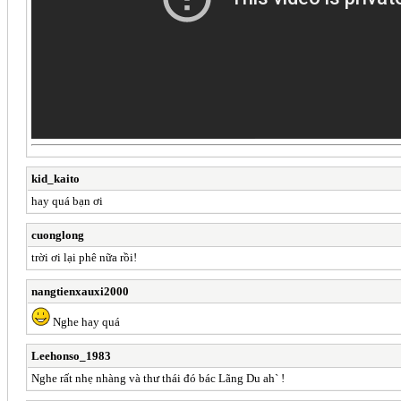
kid_kaito
hay quá bạn ơi
cuonglong
trời ơi lại phê nữa rồi!
nangtienxauxi2000
Nghe hay quá
Leehonso_1983
Nghe rất nhẹ nhàng và thư thái đó bác Lãng Du ah` !