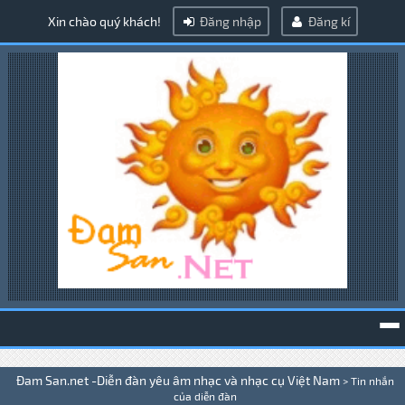
Xin chào quý khách!
Đăng nhập
Đăng kí
To
Đam San.net -Diễn đàn yêu âm nhạc và nhạc cụ Việt Nam
>
Tin nhắn
na
của diễn đàn