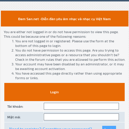
Đam San.net -Diễn đàn yêu âm nhạc và nhạc cụ Việt Nam
You are either not logged in or do not have permission to view this page.
This could be because one of the following reasons:
You are not logged in or registered. Please use the form at the
bottom of this page to login.
You do not have permission to access this page. Are you trying to
access administrative pages or a resource that you shouldn't be?
Check in the forum rules that you are allowed to perform this action.
Your account may have been disabled by an administrator, or it may
be awaiting account activation.
You have accessed this page directly rather than using appropriate
forms or links.
Login
Tài khoản:
Mật mã:
Need to register?
Forgotten your password?