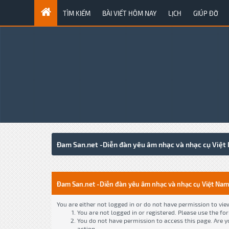
TÌM KIẾM
BÀI VIẾT HÔM NAY
LỊCH
GIÚP ĐỠ
Đam San.net -Diễn đàn yêu âm nhạc và nhạc cụ Việt
Đam San.net -Diễn đàn yêu âm nhạc và nhạc cụ Việt Nam
You are either not logged in or do not have permission to vie
You are not logged in or registered. Please use the fo
You do not have permission to access this page. Are y
action.