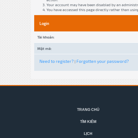
Your account may have been disabled by an administra
You have accessed this page directly rather than usin
Login
Tài khoản:
Mật mã:
Need to register?
Forgotten your password?
|
TRANG CHỦ
TÌM KIẾM
LỊCH