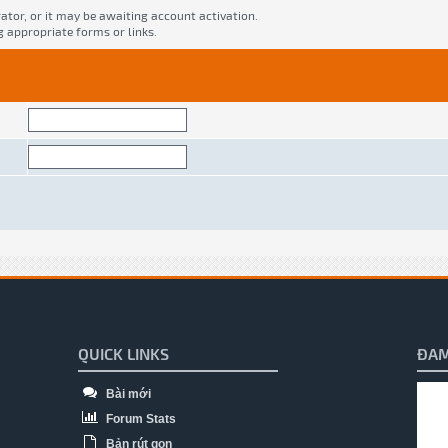
tor, or it may be awaiting account activation.
g appropriate forms or links.
QUICK LINKS
ĐAM
Bài mới
Forum Stats
Bản rút gọn