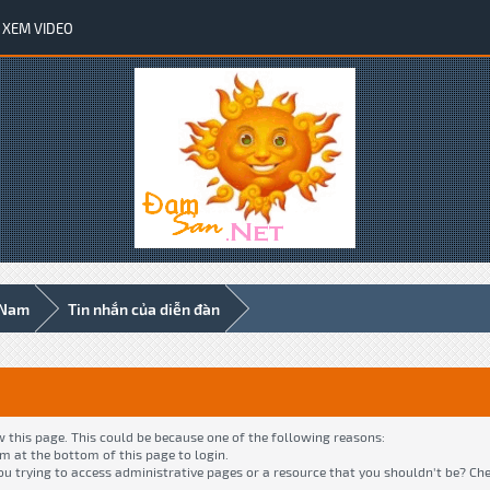
XEM VIDEO
 Nam
Tin nhắn của diễn đàn
w this page. This could be because one of the following reasons:
rm at the bottom of this page to login.
ou trying to access administrative pages or a resource that you shouldn't be? Ch