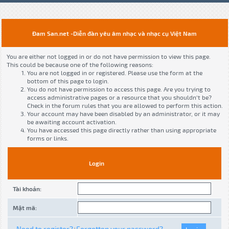
Đam San.net -Diễn đàn yêu âm nhạc và nhạc cụ Việt Nam
You are either not logged in or do not have permission to view this page.
This could be because one of the following reasons:
You are not logged in or registered. Please use the form at the
bottom of this page to login.
You do not have permission to access this page. Are you trying to
access administrative pages or a resource that you shouldn't be?
Check in the forum rules that you are allowed to perform this action.
Your account may have been disabled by an administrator, or it may
be awaiting account activation.
You have accessed this page directly rather than using appropriate
forms or links.
Login
Tài khoản:
Mật mã:
Need to register?
Forgotten your password?