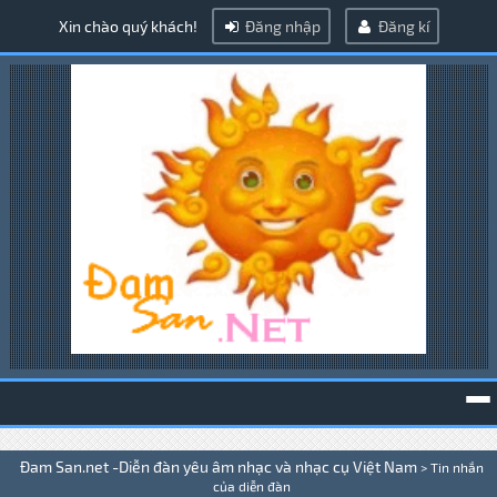
Xin chào quý khách!
Đăng nhập
Đăng kí
To
Đam San.net -Diễn đàn yêu âm nhạc và nhạc cụ Việt Nam
>
Tin nhắn
na
của diễn đàn