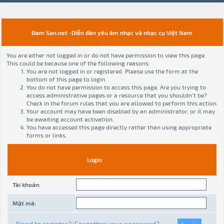
Đam San.net -Diễn đàn yêu âm nhạc và nhạc cụ Việt Nam
You are either not logged in or do not have permission to view this page.
This could be because one of the following reasons:
You are not logged in or registered. Please use the form at the
bottom of this page to login.
You do not have permission to access this page. Are you trying to
access administrative pages or a resource that you shouldn't be?
Check in the forum rules that you are allowed to perform this action.
Your account may have been disabled by an administrator, or it may
be awaiting account activation.
You have accessed this page directly rather than using appropriate
forms or links.
Login
Tài khoản:
Mật mã:
Need to register?
Forgotten your password?