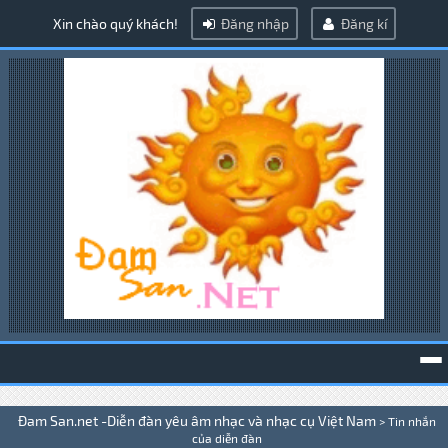
Xin chào quý khách!
Đăng nhập
Đăng kí
To
Đam San.net -Diễn đàn yêu âm nhạc và nhạc cụ Việt Nam
>
Tin nhắn
na
của diễn đàn