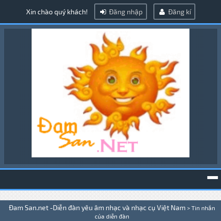
Xin chào quý khách!
Đăng nhập
Đăng kí
To
Đam San.net -Diễn đàn yêu âm nhạc và nhạc cụ Việt Nam
>
Tin nhắn
na
của diễn đàn