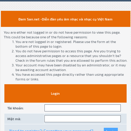
Đam San.net -Diễn đàn yêu âm nhạc và nhạc cụ Việt Nam
You are either not logged in or do not have permission to view this page.
This could be because one of the following reasons:
You are not logged in or registered. Please use the form at the
bottom of this page to login.
You do not have permission to access this page. Are you trying to
access administrative pages or a resource that you shouldn't be?
Check in the forum rules that you are allowed to perform this action.
Your account may have been disabled by an administrator, or it may
be awaiting account activation.
You have accessed this page directly rather than using appropriate
forms or links.
Login
Tài khoản:
Mật mã:
Need to register?
Forgotten your password?