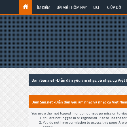
TÌM KIẾM
BÀI VIẾT HÔM NAY
LỊCH
GIÚP ĐỠ
Đam San.net -Diễn đàn yêu âm nhạc và nhạc cụ Việt
Đam San.net -Diễn đàn yêu âm nhạc và nhạc cụ Việt Nam
You are either not logged in or do not have permission to vie
You are not logged in or registered. Please use the fo
You do not have permission to access this page. Are y
action.