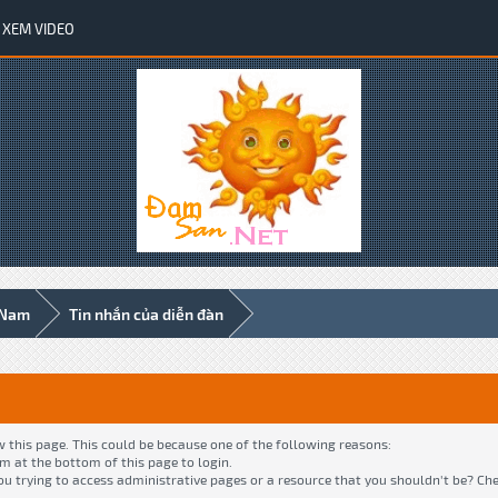
XEM VIDEO
 Nam
Tin nhắn của diễn đàn
w this page. This could be because one of the following reasons:
rm at the bottom of this page to login.
ou trying to access administrative pages or a resource that you shouldn't be? Ch