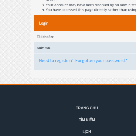
Your account may have been disabled by an administra
You have accessed this page directly rather than usin
Login
Tài khoản:
Mật mã:
Need to register?
Forgotten your password?
|
TRANG CHỦ
TÌM KIẾM
LỊCH