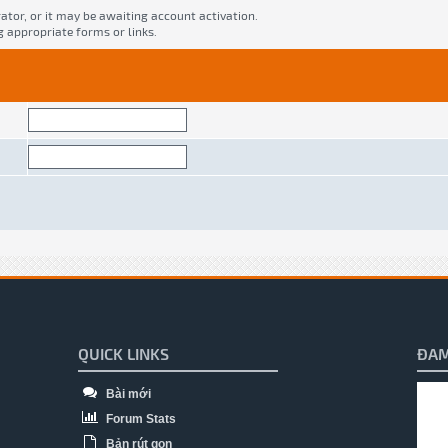
tor, or it may be awaiting account activation.
g appropriate forms or links.
QUICK LINKS
ĐAM
Bài mới
Forum Stats
Bản rút gọn