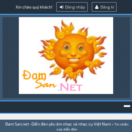
Xin chào quý khách!
Đăng nhập
Đăng kí
To
Đam San.net -Diễn đàn yêu âm nhạc và nhạc cụ Việt Nam
>
Tin nhắn
na
của diễn đàn