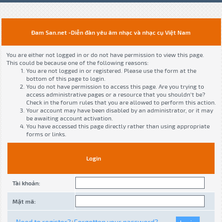
Đam San.net -Diễn đàn yêu âm nhạc và nhạc cụ Việt Nam
You are either not logged in or do not have permission to view this page.
This could be because one of the following reasons:
You are not logged in or registered. Please use the form at the
bottom of this page to login.
You do not have permission to access this page. Are you trying to
access administrative pages or a resource that you shouldn't be?
Check in the forum rules that you are allowed to perform this action.
Your account may have been disabled by an administrator, or it may
be awaiting account activation.
You have accessed this page directly rather than using appropriate
forms or links.
Login
Tài khoản:
Mật mã:
Need to register?
Forgotten your password?