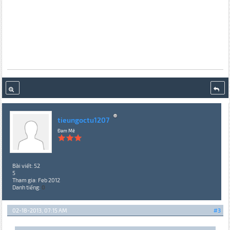
tieungoctu1207
Đam Mê
Bài viết: 52
5
Tham gia: Feb 2012
Danh tiếng:
0
02-18-2013, 07:15 AM
#3