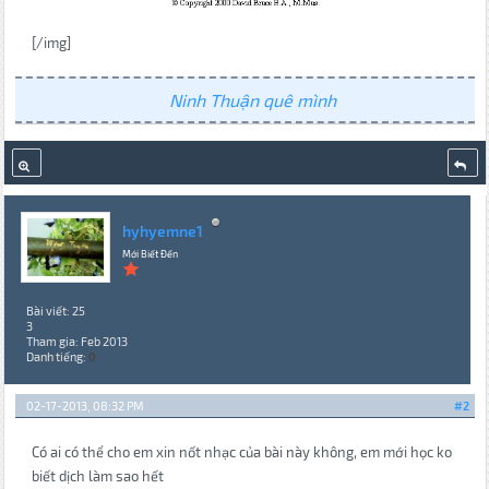
[/img]
Ninh Thuận quê mình
hyhyemne1
Mới Biết Đến
Bài viết: 25
3
Tham gia: Feb 2013
Danh tiếng:
0
02-17-2013, 08:32 PM
#2
Có ai có thể cho em xin nốt nhạc của bài này không, em mới học ko
biết dịch làm sao hết