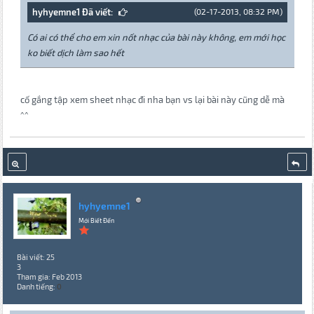
hyhyemne1 Đã viết:
(02-17-2013, 08:32 PM)
Có ai có thể cho em xin nốt nhạc của bài này không, em mới học
ko biết dịch làm sao hết
cố gắng tập xem sheet nhạc đi nha bạn vs lại bài này cũng dễ mà
^^
hyhyemne1
Mới Biết Đến
Bài viết: 25
3
Tham gia: Feb 2013
Danh tiếng:
0