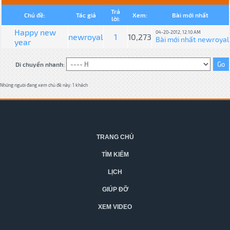
Trả
Chủ đề:
Tác giả
Xem:
Bài mới nhất
lời:
Happy new
04-20-2012, 12:10 AM
newroyal
1
10,273
Bài mới nhất
newroyal
year
:
Di chuyển nhanh:
Những người đang xem chủ đề này: 1 khách
TRANG CHỦ
TÌM KIẾM
LỊCH
GIÚP ĐỠ
XEM VIDEO