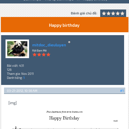
Đánh giá chủ đề:
Happy birthday
mitdoc_dieuluyen
Rất Đam Mê
Bài viết: 431
126
Tham gia: Nov 2011
Danh tiếng:
1
03-21-2012, 10:56 AM
#1
[img]