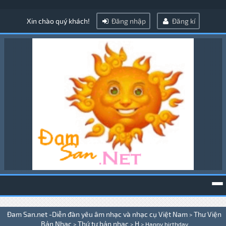
Xin chào quý khách!
Đăng nhập
Đăng kí
To
Đam San.net -Diễn đàn yêu âm nhạc và nhạc cụ Việt Nam
Thư Viện
>
na
Bản Nhạc
Thứ tự bản nhạc
H
>
>
>
Happy birthday