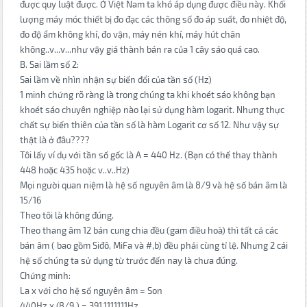
được quy luật được. Ở Việt Nam ta khó áp dụng được điều này. Khối
lượng máy móc thiết bị đo đạc các thông số đo áp suất, đo nhiệt độ,
đo độ ẩm không khí, đo vận, máy nén khí, máy hút chân
không..v...v...như vậy giá thành bán ra của 1 cây sáo quá cao.
B. Sai lầm số 2:
Sai lầm về nhìn nhận sự biến đổi của tần số (Hz)
1 minh chứng rõ ràng là trong chúng ta khi khoét sáo không bạn
khoét sáo chuyên nghiệp nào lại sử dụng hàm logarit. Nhưng thực
chất sự biến thiên của tần số là hàm Logarit cơ số 12. Như vậy sự
thật là ở đâu????
Tôi lấy ví dụ với tần số gốc là A = 440 Hz. (Bạn có thể thay thành
448 hoặc 435 hoặc v..v..Hz)
Mọi người quan niệm là hệ số nguyên âm là 8/9 và hệ số bán âm là
15/16
Theo tôi là không đúng.
Theo thang âm 12 bán cung chia đều (gam điều hoà) thì tất cả các
bán âm ( bao gồm Siđô, MiFa và #,b) đều phải cùng tỉ lệ. Nhưng 2 cái
hệ số chúng ta sử dụng từ trước đến nay là chưa đúng.
Chứng minh:
La x với cho hệ số nguyên âm = Son
440Hz x (8/9 ) = 391.1111111Hz.