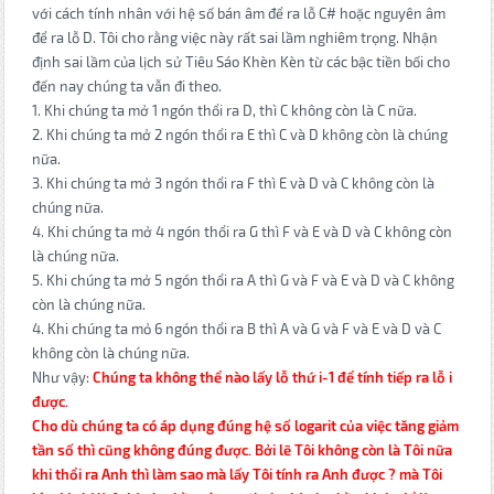
với cách tính nhân với hệ số bán âm để ra lỗ C# hoặc nguyên âm
để ra lỗ D. Tôi cho rằng việc này rất sai lầm nghiêm trọng. Nhận
định sai lầm của lịch sử Tiêu Sáo Khèn Kèn từ các bậc tiền bối cho
đến nay chúng ta vẫn đi theo.
1. Khi chúng ta mở 1 ngón thổi ra D, thì C không còn là C nữa.
2. Khi chúng ta mở 2 ngón thổi ra E thì C và D không còn là chúng
nữa.
3. Khi chúng ta mở 3 ngón thổi ra F thì E và D và C không còn là
chúng nữa.
4. Khi chúng ta mở 4 ngón thổi ra G thì F và E và D và C không còn
là chúng nữa.
5. Khi chúng ta mở 5 ngón thổi ra A thì G và F và E và D và C không
còn là chúng nữa.
4. Khi chúng ta mỏ 6 ngón thổi ra B thì A và G và F và E và D và C
không còn là chúng nữa.
Như vậy:
Chúng ta không thể nào lấy lỗ thứ i-1 để tính tiếp ra lỗ i
được.
Cho dù chúng ta có áp dụng đúng hệ số logarit của việc tăng giảm
tần số thì cũng không đúng được. Bởi lẽ Tôi không còn là Tôi nữa
khi thổi ra Anh thì làm sao mà lấy Tôi tính ra Anh được ? mà Tôi