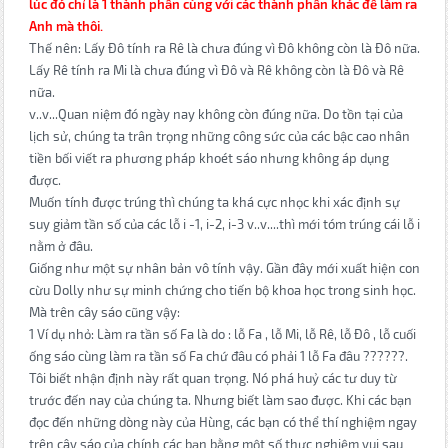
lúc đó chỉ là 1 thành phần cùng với các thành phần khác để làm ra
Anh mà thôi.
Thế nên: Lấy Đô tính ra Rê là chưa đúng vì Đô không còn là Đô nữa.
Lấy Rê tính ra Mi là chưa đúng vì Đô và Rê không còn là Đô và Rê
nữa.
v..v...Quan niệm đó ngày nay không còn đúng nữa. Do tồn tại của
lịch sử, chúng ta trân trọng những công sức của các bậc cao nhân
tiền bối viết ra phương pháp khoét sáo nhưng không áp dụng
được.
Muốn tính được trúng thì chúng ta khá cực nhọc khi xác định sự
suy giảm tần số của các lỗ i -1, i-2, i-3 v..v....thì mới tóm trúng cái lỗ i
nằm ở đâu.
Giống như một sự nhân bản vô tính vậy. Gần đây mới xuất hiện con
cừu Dolly như sự minh chứng cho tiến bộ khoa học trong sinh học.
Mà trên cây sáo cũng vậy:
1 Ví dụ nhỏ: Làm ra tần số Fa là do : lỗ Fa , lỗ Mi, lỗ Rê, lỗ Đô , lỗ cuối
ống sáo cùng làm ra tần số Fa chứ đâu có phải 1 lỗ Fa đâu ??????.
Tôi biết nhận định này rất quan trọng. Nó phá huỷ các tư duy từ
trước đến nay của chúng ta. Nhưng biết làm sao được. Khi các bạn
đọc đến những dòng này của Hùng, các bạn có thể thí nghiệm ngay
trên cây sáo của chính các bạn bằng một số thực nghiệm vui sau