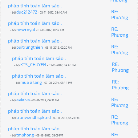
pháp tính toán làm sáo .
RE:
duc212472
- bởi
- 03-11-2012, 08:40 AM
Phương
pháp tính toán làm sáo .
RE:
newroyal
- bởi
- 03-11-2012, 10:59 AM
Phương
pháp tính toán làm sáo .
RE:
buitrungthien
- bởi
- 03-11-2012, 02:20 PM
Phương
pháp tính toán làm sáo .
RE:
KTS_CHUYEN
- bởi
- 03-11-2012, 04:48 PM
Phương
pháp tính toán làm sáo .
RE:
mua a lang
- bởi
- 07-08-2014, 01:44 PM
Phương
pháp tính toán làm sáo .
RE:
aviaiva
- bởi
- 03-11-2012, 04:31 PM
Phương
pháp tính toán làm sáo .
RE:
tranviendhspktnd
- bởi
- 03-11-2012, 05:21 PM
Phương
pháp tính toán làm sáo .
RE:
tmphong
- bởi
- 03-13-2012, 08:09 PM