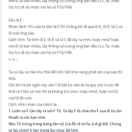
mm3) là bao nhiêu, lấy thông số tương ứng ban đầu (Ls, Ss, hoặc
Vs) trừ đi rồi nhân với hệ số FTồ/FRê.
Kêu là E :
Nhận định: Khi sáo ta kêu là E thì không khí đi qua lỗ E, lỗ D, lỗ C và
lỗ cuối ống sáo.
Cách tính: Ta tính lỗ E, lỗ D và lỗ C đã lấy ra (mm, hoặc mm2 hoặc
mm3) là bao nhiêu, lấy thông số tương ứng ban đầu (Ls, Ss, hoặc
Vs) trừ đi rồi nhân với hệ số FTồ/FMi.
v..v....
Ta cứ lấy ra mãi như thế đến khi hết khả năng phát âm của sáo thì
thôi.
Còn khi ta bịt ngón tay vào 1 lỗ bất kỳ nào do ta quy ước trước để
thổi ra 1 tần số mới thì ta không trừ (mm, hoặc mm2, hoặc mm3)
của lỗ đó nữa.
Cách nhìn nhận của mình là:
1. Luôn so F cần lấy ra với F Tồ. Ta lấy F tồ chia cho F của lỗ ta cần
khoét ra các bạn nhé.
Nếu Tồ trùng trong bảng tần số (Là đồ rê mi fa, b,# gì đó): Chúng
ta lấy chính tỉ tần trong âm nhạc để tính.