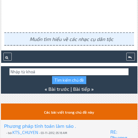
Muốn tìm hiểu về các nhạc cụ dân tộc
«
Bài trước
|
Bài tiếp
»
Các bài viết trong chủ đề này
Phương pháp tính toán làm sáo .
RE:
KTS_CHUYEN
- bởi
- 03-11-2012, 05:16 AM
Phương