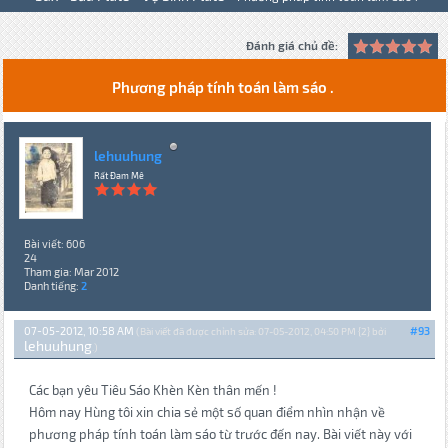
Đánh giá chủ đề:
Phương pháp tính toán làm sáo .
lehuuhung
Rất Đam Mê
Bài viết: 606
24
Tham gia: Mar 2012
Danh tiếng:
2
07-05-2012, 10:58 AM
#93
(Bài viết đã được chỉnh sửa: 07-05-2012, 04:50 PM {2} bởi
lehuuhung
.)
Các bạn yêu Tiêu Sáo Khèn Kèn thân mến !
Hôm nay Hùng tôi xin chia sẻ một số quan điểm nhìn nhận về
phương pháp tính toán làm sáo từ trước đến nay. Bài viết này với