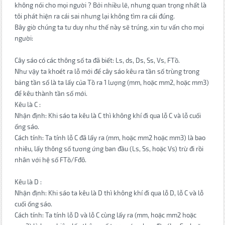
không nói cho mọi người ? Bởi nhiều lẽ, nhưng quan trọng nhất là
tôi phát hiện ra cái sai nhưng lại không tìm ra cái đúng.
Bây giờ chúng ta tư duy như thế này sẽ trúng, xin tư vấn cho mọi
người:
Cây sáo có các thông số ta đã biết: Ls, ds, Ds, Ss, Vs, FTồ.
Như vậy ta khoét ra lỗ mới để cây sáo kêu ra tần số trùng trong
bảng tần số là ta lấy của Tồ ra 1 lượng (mm, hoặc mm2, hoặc mm3)
để kêu thành tần số mới.
Kêu là C :
Nhận định: Khi sáo ta kêu là C thì không khí đi qua lỗ C và lỗ cuối
ống sáo.
Cách tính: Ta tính lỗ C đã lấy ra (mm, hoặc mm2 hoặc mm3) là bao
nhiêu, lấy thông số tương ứng ban đầu (Ls, Ss, hoặc Vs) trừ đi rồi
nhân với hệ số FTồ/Fđô.
Kêu là D :
Nhận định: Khi sáo ta kêu là D thì không khí đi qua lỗ D, lỗ C và lỗ
cuối ống sáo.
Cách tính: Ta tính lỗ D và lỗ C cùng lấy ra (mm, hoặc mm2 hoặc