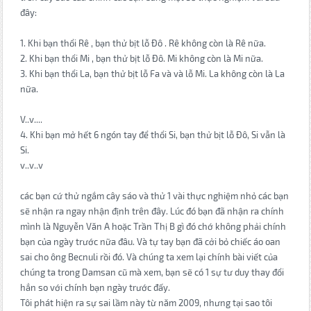
đây:
1. Khi bạn thổi Rê , bạn thử bịt lỗ Đô . Rê không còn là Rê nữa.
2. Khi bạn thổi Mi , bạn thử bịt lỗ Đô. Mi không còn là Mi nữa.
3. Khi bạn thổi La, bạn thử bịt lỗ Fa và và lỗ Mi. La không còn là La
nữa.
V..v....
4. Khi bạn mở hết 6 ngón tay để thổi Si, bạn thử bịt lỗ Đô, Si vẫn là
Si.
v..v..v
các bạn cứ thử ngắm cây sáo và thử 1 vài thực nghiệm nhỏ các bạn
sẽ nhận ra ngay nhận định trên đây. Lúc đó bạn đã nhận ra chính
mình là Nguyễn Văn A hoặc Trần Thị B gì đó chớ không phải chính
bạn của ngày trước nữa đâu. Và tự tay bạn đã cởi bỏ chiếc áo oan
sai cho ông Becnuli rồi đó. Và chúng ta xem lại chính bài viết của
chúng ta trong Damsan cũ mà xem, bạn sẽ có 1 sự tư duy thay đổi
hẳn so với chính bạn ngày trước đấy.
Tôi phát hiện ra sự sai lầm này từ năm 2009, nhưng tại sao tôi