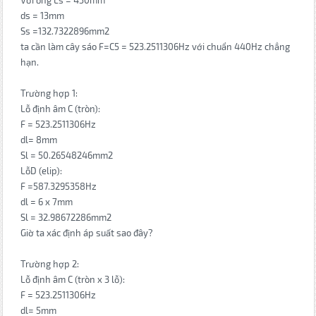
Với ống Ls = 450mm
ds = 13mm
Ss =132.7322896mm2
ta cần làm cây sáo F=C5 = 523.2511306Hz với chuẩn 440Hz chẳng
hạn.
Trường hợp 1:
Lỗ định âm C (tròn):
F = 523.2511306Hz
dl= 8mm
Sl = 50.26548246mm2
LỗD (elip):
F =587.3295358Hz
dl = 6 x 7mm
Sl = 32.98672286mm2
Giờ ta xác định áp suất sao đây?
Trường hợp 2:
Lỗ định âm C (tròn x 3 lỗ):
F = 523.2511306Hz
dl= 5mm