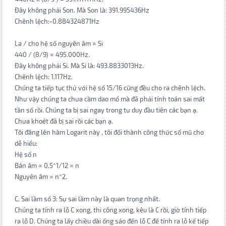
Đây không phải Son. Mà Son là: 391.995436Hz
Chênh lệch:-0.884324871Hz
La / cho hệ số nguyên âm = Si
440 / (8/9) = 495.000Hz.
Đây không phải Si. Mà Si là: 493.8833013Hz.
Chênh lệch: 1.117Hz.
Chúng ta tiếp tục thử với hệ số 15/16 cũng đều cho ra chênh lệch.
Như vậy chúng ta chưa cầm dao mổ mà đã phải tính toán sai mất
tần số rồi. Chúng ta bị sai ngay trong tư duy đầu tiên các bạn ạ.
Chưa khoét đã bị sai rồi các bạn ạ.
Tôi đăng lên hàm Logarit này , tôi đổi thành công thức số mũ cho
dễ hiểu:
Hệ số n
Bán âm = 0.5^1/12 = n
Nguyên âm = n^2.
C. Sai lầm số 3: Sự sai lầm này là quan trọng nhất.
Chúng ta tính ra lỗ C xong, thi công xong, kêu là C rồi, giờ tính tiếp
ra lỗ D. Chúng ta lấy chiều dài ống sáo đến lỗ C để tính ra lỗ kế tiếp