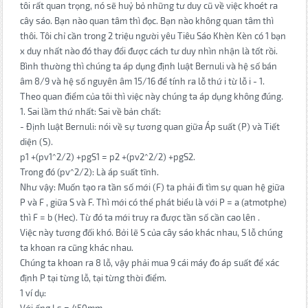
tôi rất quan trọng, nó sẽ huỷ bỏ những tư duy cũ về việc khoét ra
cây sáo. Bạn nào quan tâm thì đọc. Bạn nào không quan tâm thì
thôi. Tôi chỉ cần trong 2 triệu người yêu Tiêu Sáo Khèn Kèn có 1 bạn
x duy nhất nào đó thay đổi được cách tư duy nhìn nhận là tốt rồi.
Bình thường thì chúng ta áp dụng định luật Bernuli và hệ số bán
âm 8/9 và hệ số nguyên âm 15/16 để tính ra lỗ thứ i từ lỗ i - 1.
Theo quan điểm của tôi thì việc này chúng ta áp dụng không đúng.
1. Sai lầm thứ nhất: Sai về bản chất:
- Định luật Bernuli: nói về sự tương quan giữa Áp suất (P) và Tiết
diện (S).
p1 +(pv1^2/2) +pgS1 = p2 +(pv2^2/2) +pgS2.
Trong đó (pv^2/2): Là áp suất tĩnh.
Như vậy: Muốn tạo ra tần số mới (F) ta phải đi tìm sự quan hệ giữa
P và F , giữa S và F. Thì mới có thể phát biểu là với P = a (atmotphe)
thì F = b (Hec). Từ đó ta mới truy ra được tần số cần cao lên .
Việc này tương đối khó. Bởi lẽ S của cây sáo khác nhau, S lỗ chúng
ta khoan ra cũng khác nhau.
Chúng ta khoan ra 8 lỗ, vậy phải mua 9 cái máy đo áp suất để xác
định P tại từng lỗ, tại từng thời điểm.
1 ví dụ: