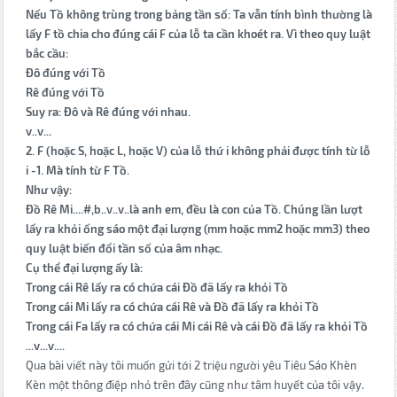
Nếu Tồ không trùng trong bảng tần số: Ta vẫn tính bình thường là
lấy F tồ chia cho đúng cái F của lỗ ta cần khoét ra. Vì theo quy luật
bắc cầu:
Đô đúng với Tồ
Rê đúng với Tồ
Suy ra: Đô và Rê đúng với nhau.
v..v...
2. F (hoặc S, hoặc L, hoặc V) của lỗ thứ i không phải được tính từ lỗ
i -1. Mà tính từ F Tồ.
Như vậy:
Đồ Rê Mi....#,b..v..v..là anh em, đều là con của Tồ. Chúng lần lượt
lấy ra khỏi ống sáo một đại lượng (mm hoặc mm2 hoặc mm3) theo
quy luật biến đổi tần số của âm nhạc.
Cụ thể đại lượng ấy là:
Trong cái Rê lấy ra có chứa cái Đồ đã lấy ra khỏi Tồ
Trong cái Mi lấy ra có chứa cái Rê và Đồ đã lấy ra khỏi Tồ
Trong cái Fa lấy ra có chứa cái Mi cái Rê và cái Đồ đã lấy ra khỏi Tồ
...v...v....
Qua bài viết này tôi muốn gửi tới 2 triệu người yêu Tiêu Sáo Khèn
Kèn một thông điệp nhỏ trên đây cũng như tâm huyết của tôi vậy.