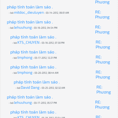
Phương
pháp tính toán làm sáo .
RE:
mitdoc_dieuluyen
- bởi
- 03-14-2012, 09:01 AM
Phương
pháp tính toán làm sáo .
RE:
lehuuhung
- bởi
- 03-16-2012, 04:54 PM
Phương
pháp tính toán làm sáo .
RE:
KTS_CHUYEN
- bởi
- 03-16-2012, 07:30 PM
Phương
pháp tính toán làm sáo .
RE:
tmphong
- bởi
- 03-17-2012, 12:21 PM
Phương
pháp tính toán làm sáo .
RE:
tmphong
- bởi
- 03-20-2012, 08:44 AM
Phương
pháp tính toán làm sáo .
RE:
David Dang
- bởi
- 03-25-2012, 02:32 AM
Phương
pháp tính toán làm sáo .
RE:
lehuuhung
- bởi
- 03-17-2012, 05:57 PM
Phương
pháp tính toán làm sáo .
RE:
KTS_CHUYEN
- bởi
- 03-18-2012, 02:54 AM