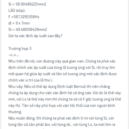
Sl = 58.90486225mm2
LỗD (elip):
F =587.3295358Hz
dl = 9 x 7mm
Sl = 49.48008429mm2
Giờ ta xác định áp suất sao đây?
Trường hợp 3
-v..v....
Như trên đã nói, con đường này quá gian nan. Chúng ta phải xác
định chính xác áp suất của từng lỗ tương ứng với Sl, rồi truy tìm
mối quan hệ giữa áp suất và tần số tương ứng mới xác định được
chính xác vị trí của lỗ thứ i.
Như vậy: Nếu có thể áp dụng Định luật Bernuli thì nên chăng
chúng ta áp dụng cho việc xác định hệ số ống sáo. Với ds là thế này
mm, với Ls là thế này mm thì chúng ta sẽ có F gốc tương ứng là thế
này Hz. Tần số này phù hợp với vận tốc thổi của con người bình
thường.
Nếu muốn đúng, thì chúng ta phải xác định tỉ mỉ với từng Sl, với
từng tần số cần phát âm, với từng ds , với từng Ls, ta mới tìm ra