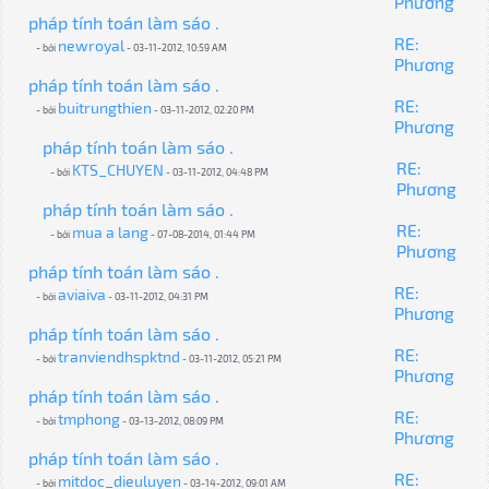
Phương
pháp tính toán làm sáo .
RE:
newroyal
- bởi
- 03-11-2012, 10:59 AM
Phương
pháp tính toán làm sáo .
RE:
buitrungthien
- bởi
- 03-11-2012, 02:20 PM
Phương
pháp tính toán làm sáo .
RE:
KTS_CHUYEN
- bởi
- 03-11-2012, 04:48 PM
Phương
pháp tính toán làm sáo .
RE:
mua a lang
- bởi
- 07-08-2014, 01:44 PM
Phương
pháp tính toán làm sáo .
RE:
aviaiva
- bởi
- 03-11-2012, 04:31 PM
Phương
pháp tính toán làm sáo .
RE:
tranviendhspktnd
- bởi
- 03-11-2012, 05:21 PM
Phương
pháp tính toán làm sáo .
RE:
tmphong
- bởi
- 03-13-2012, 08:09 PM
Phương
pháp tính toán làm sáo .
RE:
mitdoc_dieuluyen
- bởi
- 03-14-2012, 09:01 AM