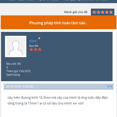
Đánh giá chủ đề:
Phương pháp tính toán làm sáo .
zipo
Đam Mê
Bài viết: 88
0
Tham gia: Feb 2012
Danh tiếng:
0
06-12-2012, 11:59 AM
#79
cây trên đường kính 12,3mm mà cây của mình là ống luồn dây điện
lòng trong là 17mm ! ai có số liệu cho mình xin với!