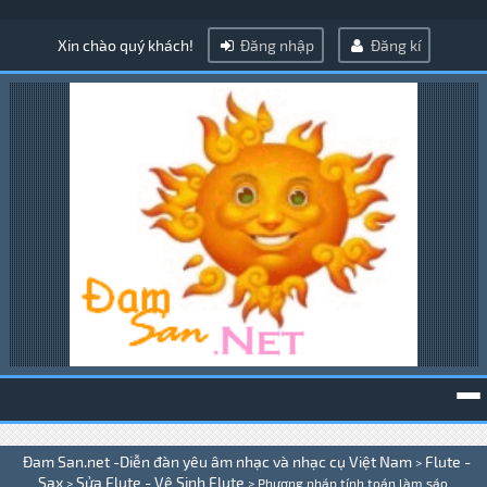
Xin chào quý khách!
Đăng nhập
Đăng kí
To
Đam San.net -Diễn đàn yêu âm nhạc và nhạc cụ Việt Nam
Flute -
>
na
Sax
Sửa Flute - Vệ Sinh Flute
>
>
Phương pháp tính toán làm sáo .