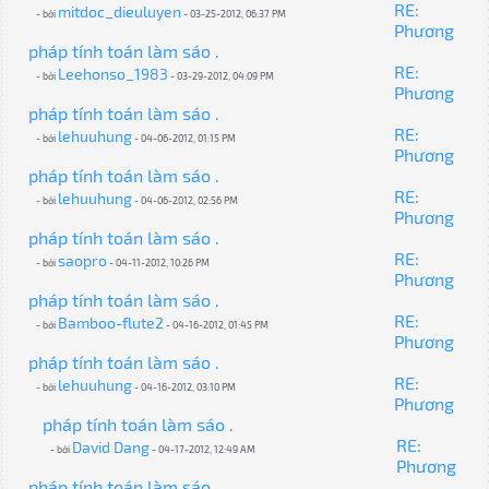
RE:
mitdoc_dieuluyen
- bởi
- 03-25-2012, 06:37 PM
Phương
pháp tính toán làm sáo .
RE:
Leehonso_1983
- bởi
- 03-29-2012, 04:09 PM
Phương
pháp tính toán làm sáo .
RE:
lehuuhung
- bởi
- 04-06-2012, 01:15 PM
Phương
pháp tính toán làm sáo .
RE:
lehuuhung
- bởi
- 04-06-2012, 02:56 PM
Phương
pháp tính toán làm sáo .
RE:
saopro
- bởi
- 04-11-2012, 10:26 PM
Phương
pháp tính toán làm sáo .
RE:
Bamboo-flute2
- bởi
- 04-16-2012, 01:45 PM
Phương
pháp tính toán làm sáo .
RE:
lehuuhung
- bởi
- 04-16-2012, 03:10 PM
Phương
pháp tính toán làm sáo .
RE:
David Dang
- bởi
- 04-17-2012, 12:49 AM
Phương
pháp tính toán làm sáo .