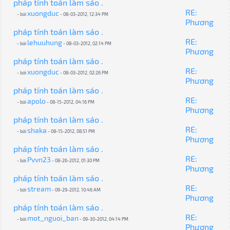
pháp tính toán làm sáo .
RE:
xuongduc
- bởi
- 08-03-2012, 12:34 PM
Phương
pháp tính toán làm sáo .
RE:
lehuuhung
- bởi
- 08-03-2012, 02:14 PM
Phương
pháp tính toán làm sáo .
RE:
xuongduc
- bởi
- 08-03-2012, 02:26 PM
Phương
pháp tính toán làm sáo .
RE:
apolo
- bởi
- 08-15-2012, 04:16 PM
Phương
pháp tính toán làm sáo .
RE:
shaka
- bởi
- 08-15-2012, 08:51 PM
Phương
pháp tính toán làm sáo .
RE:
Pvvn23
- bởi
- 08-26-2012, 01:30 PM
Phương
pháp tính toán làm sáo .
RE:
stream
- bởi
- 09-29-2012, 10:46 AM
Phương
pháp tính toán làm sáo .
RE:
mot_nguoi_ban
- bởi
- 09-30-2012, 04:14 PM
Phương