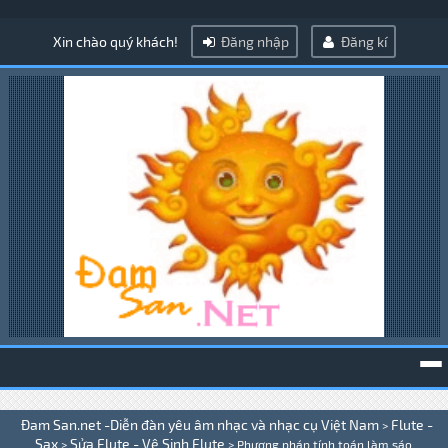
Xin chào quý khách!
Đăng nhập
Đăng kí
To
Đam San.net -Diễn đàn yêu âm nhạc và nhạc cụ Việt Nam
Flute -
>
na
Sax
Sửa Flute - Vệ Sinh Flute
>
>
Phương pháp tính toán làm sáo .