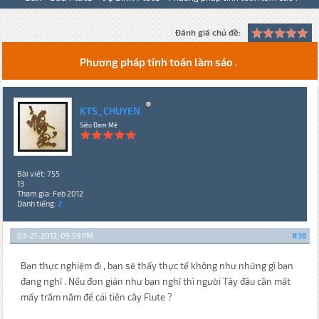
Đánh giá chủ đề:
Phương pháp tính toán làm sáo .
KTS_CHUYEN
Siêu Đam Mê
Bài viết: 755
13
Tham gia: Feb 2012
Danh tiếng:
2
03-21-2012, 05:59 PM
#36
Bạn thực nghiệm đi , bạn sẽ thấy thực tế không như những gì bạn
đang nghĩ . Nếu đơn giản như bạn nghĩ thì người Tây đâu cần mất
mấy trăm năm để cải tiên cây Flute ?