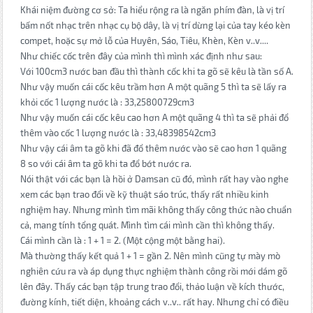
Khái niệm đường cơ sở: Ta hiểu rộng ra là ngăn phím đàn, là vị trí
bấm nốt nhạc trên nhạc cụ bộ dây, là vị trí dừng lại của tay kéo kèn
compet, hoặc sự mở lỗ của Huyên, Sáo, Tiêu, Khèn, Kèn v..v....
Như chiếc cốc trên đây của mình thì mình xác định như sau:
Với 100cm3 nước ban đầu thì thành cốc khi ta gõ sẽ kêu là tần số A.
Như vậy muốn cái cốc kêu trầm hơn A một quãng 5 thì ta sẽ lấy ra
khỏi cốc 1 lượng nước là : 33,25800729cm3
Như vậy muốn cái cốc kêu cao hơn A một quãng 4 thì ta sẽ phải đổ
thêm vào cốc 1 lượng nước là : 33,48398542cm3
Như vậy cái âm ta gõ khi đã đổ thêm nước vào sẽ cao hơn 1 quãng
8 so với cái âm ta gõ khi ta đổ bớt nước ra.
Nói thật với các bạn là hồi ở Damsan cũ đó, mình rất hay vào nghe
xem các bạn trao đổi về kỹ thuật sáo trúc, thấy rất nhiều kinh
nghiệm hay. Nhưng mình tìm mãi không thấy công thức nào chuẩn
cả, mang tính tổng quát. Mình tìm cái mình cần thì không thấy.
Cái mình cần là : 1 + 1 = 2. (Một cộng một bằng hai).
Mà thường thấy kết quả 1 + 1 = gần 2. Nên mình cũng tự mày mò
nghiên cứu ra và áp dụng thực nghiệm thành công rồi mới dám gõ
lên đây. Thấy các bạn tập trung trao đổi, thảo luận về kích thước,
đường kính, tiết diện, khoảng cách v..v.. rất hay. Nhưng chỉ có điều