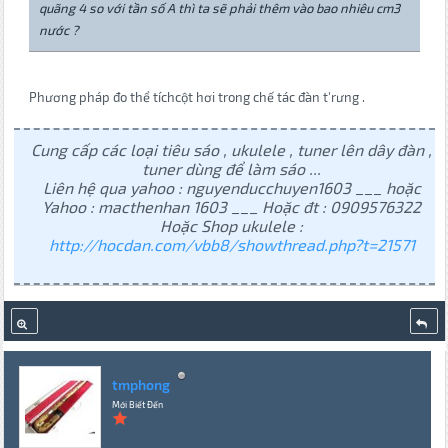
quãng 4 so với tần số A thì ta sẽ phải thêm vào bao nhiêu cm3
nước ?
Phương pháp đo thể tíchcột hơi trong chế tác đàn t'rưng .
Cung cấp các loại tiêu sáo , ukulele , tuner lên dây đàn ,
tuner dùng để làm sáo ...
Liên hệ qua yahoo : nguyenducchuyen1603 ___ hoặc
Yahoo : macthenhan 1603 ___ Hoặc đt : 0909576322
Hoặc Shop ukulele :
http://hocdan.com/vbb8/showthread.php?t=21571
tmphong
Mới Biết Đến