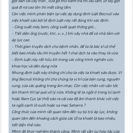
gọt dần cái cây tròn , vừa gõ thử kiểm tra thì lâu lắm, lỡ tay gọt
quá đi nó cao lên thì mất công lắm.
Còn việc mình phản biện lại việc áp dụng định luật Becnuli vào
việc khoét sáo bởi lẽ định luật này rất đúng khi xác định:
- Công suất máy bơm, công suất quạt thông gió....
- Tiết diện ống (nước, khí...v..v..) khi xây nhà để có nhà tắm với
áp lực cao
- Thời gian truyền dịch cho bệnh nhân, để ta là bác sĩ có thể
biết bao nhiêu lâu thì truyền hết 1 chai dịch ta vào thay là vừa.
- Định luật này rất hữu ích trong các công trình nghiên cứu
khoa học và dân dụng nữa
Nhưng định luật này không chỉ cho ta việc ta khoét sáo được. Vì
ông Becnuli không chỉ cho chúng ta vị trí của bán cung, nguyên
cung, của các quãng trong âm nhạc. Còn việc nhân với vận tốc
âm thanh thì lại quá vô lý nữa. Không lẽ ta ngồi ở trong tủ lạnh
hoặc Nam Cực lại thổi sáo ra cái cao độ âm thanh khác với việc
ta ngồi cạnh lò sưởi hoặc sa mạc Saharra ?
Công thức của mình rất quan tâm đến sự bù trừ áp lực, không
quan tâm đến khoảng cách giữa các lỗ ta khoét là bao nhiêu,
tiết diện thế nào.
Mình đã thực nghiệm thành công. Mình rất cần sự hợp tác của