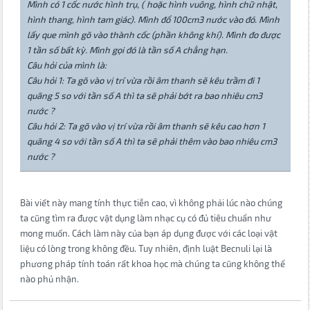
Mình có 1 cốc nước hình trụ, ( hoặc hình vuông, hình chữ nhật,
hình thang, hình tam giác). Mình đổ 100cm3 nước vào đó. Mình
lấy que mình gõ vào thành cốc (phần không khí). Mình đo được
1 tần số bất kỳ. Mình gọi đó là tần số A chẳng hạn.
Câu hỏi của mình là:
Câu hỏi 1: Ta gõ vào vị trí vừa rồi âm thanh sẽ kêu trầm đi 1
quãng 5 so với tần số A thì ta sẽ phải bớt ra bao nhiêu cm3
nước ?
Câu hỏi 2: Ta gõ vào vị trí vừa rồi âm thanh sẽ kêu cao hơn 1
quãng 4 so với tần số A thì ta sẽ phải thêm vào bao nhiêu cm3
nước ?
Bài viết này mang tính thực tiễn cao, vì không phải lúc nào chúng
ta cũng tìm ra được vật dụng làm nhạc cụ có đủ tiêu chuẩn như
mong muốn. Cách làm này của bạn áp dụng được với các loại vật
liệu có lòng trong không đều. Tuy nhiên, định luật Becnuli lại là
phương pháp tính toán rất khoa học mà chúng ta cũng không thể
nào phủ nhận.