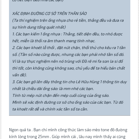
XÁC ĐỊNH ĐƯỜNG CƠ SỞ TRÊN THÂN SÁO
(Ta thí nghiệm trên ống nhựa cho rẻ tiền, thẳng đều và đưa ra
sự hình dung tổng quát nhất)
1. Các bạn kiếm 1 ống nhựa : Thẳng, tiết diện đều, to nhỏ được
hết, miễn là thổi ra âm thanh mang tính nhạc.
2. Các bạn khoét lỗ thổi , đặt nút chặn, thổi thử cho kêu ra 1 tần
số. (Tần số nào cũng được, nhưng các bạn phải nhớ tần số đó.
Vì là sự thực nghiệm nên nó trùng với Đồ rê mi fa son la si đố
thì tốt, còn không cũng không sao, chủ yếu để ta hiểu bản chất
vấn đề).
3. Các bạn gõ lên đây thông tin cho Lê Hữu Hùng 1 thông tin duy
nhất là chiều dài ống sáo: là mm nhé các bạn.
Tính từ mép nút chặn đến mép cuối cùng của ống sáo.
Mình sẽ xác định đường cơ sở cho ống sáo của các bạn. Từ đó
ta khoét rất dễ và chính xác tần số ta cần.
Ngon quá ta . Bạn chỉ mình công thức làm sáo mèo tone đô đường
kính lòng trong 25mm . Giúp mình cái , lâu nay mình thấy ai cũng