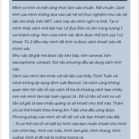
Mình có tính ra một công thức làm sáo chuẩn. Rất chuẩn. Cách
tính của mình không dựa vào các hệ số thực nghiệm như các tài
liệu tìm thấy trên NET, cách này do mình nghĩ ra thôi. Tại vì
mình thấy cách nhà bác học Lê Quý Đôn có cân trọng lượng 1
voi thành công. Hơn nữa mình xác định được thể tích của 1 củ
khoai. Từ 2 điều này mình đã tính ra được cách khoét sáo rất
chính xác.
Như vậy đã giải mã được cây kèn bóp, kèn saranai, kèn
sacxophone, compet, flut tây phương đều áp dụng cách tính
này.
Cách của mình làm khác với tài liệu của thầy Trịnh Tuấn và
mình không áp dụng định luật Becnuli. Và mình cũng không
quan tâm tới việc lỗ này cách lỗ kia là khoảng cách bao nhiêu
mm mà mình làm bài toán ngược là : Để có tần số mới so với
tần số gốc là bao nhiêu quãng ta sẽ khoét như thế nào. Thậm
chí có thể khoét theo thang âm 7 bậc chia đều cũng được.
Phương pháp của mình sẽ rất tốt với các bạn khoét sáo đấy.
- Ta có thể mở lỗ với bất kỳ hình nào bạn muốn khoét như hình
con chim bay, hình con trâu, hình tam giác, hình thang, hình
vuông, hình gì đó mà ta tưởng tượng ra.