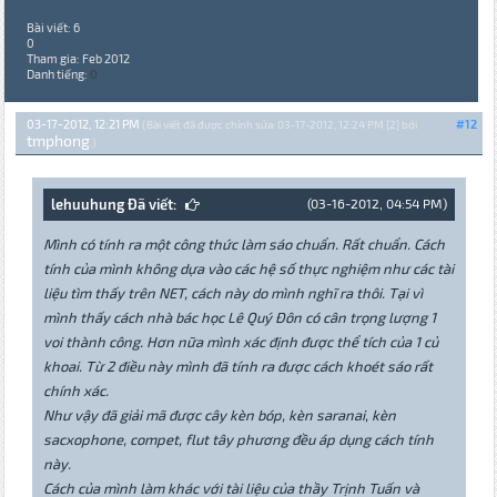
Bài viết: 6
0
Tham gia: Feb 2012
Danh tiếng:
0
03-17-2012, 12:21 PM
#12
(Bài viết đã được chỉnh sửa: 03-17-2012, 12:24 PM {2} bởi
tmphong
.)
lehuuhung Đã viết:
(03-16-2012, 04:54 PM)
Mình có tính ra một công thức làm sáo chuẩn. Rất chuẩn. Cách
tính của mình không dựa vào các hệ số thực nghiệm như các tài
liệu tìm thấy trên NET, cách này do mình nghĩ ra thôi. Tại vì
mình thấy cách nhà bác học Lê Quý Đôn có cân trọng lượng 1
voi thành công. Hơn nữa mình xác định được thể tích của 1 củ
khoai. Từ 2 điều này mình đã tính ra được cách khoét sáo rất
chính xác.
Như vậy đã giải mã được cây kèn bóp, kèn saranai, kèn
sacxophone, compet, flut tây phương đều áp dụng cách tính
này.
Cách của mình làm khác với tài liệu của thầy Trịnh Tuấn và