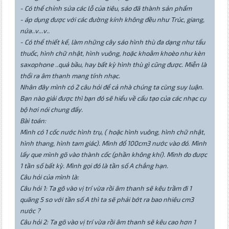
- Có thể chỉnh sửa các lỗ của tiêu, sáo đã thành sản phẩm
- áp dụng được với các đường kính không đều như Trúc, giang,
nứa..v...v..
- Có thể thiết kế, làm những cây sáo hình thù đa dạng như tẩu
thuốc, hình chữ nhật, hình vuông, hoặc khoằm khoèo như kèn
saxophone ..quả bầu, hay bất kỳ hình thù gì cũng được. Miễn là
thổi ra âm thanh mang tính nhạc.
Nhân đây mình có 2 câu hỏi để cả nhà chúng ta cùng suy luận.
Bạn nào giải được thì bạn đó sẽ hiểu về cấu tạo của các nhạc cụ
bộ hơi nói chung đấy.
Bài toán:
Mình có 1 cốc nước hình trụ, ( hoặc hình vuông, hình chữ nhật,
hình thang, hình tam giác). Mình đổ 100cm3 nước vào đó. Mình
lấy que mình gõ vào thành cốc (phần không khí). Mình đo được
1 tần số bất kỳ. Mình gọi đó là tần số A chẳng hạn.
Câu hỏi của mình là:
Câu hỏi 1: Ta gõ vào vị trí vừa rồi âm thanh sẽ kêu trầm đi 1
quãng 5 so với tần số A thì ta sẽ phải bớt ra bao nhiêu cm3
nước ?
Câu hỏi 2: Ta gõ vào vị trí vừa rồi âm thanh sẽ kêu cao hơn 1