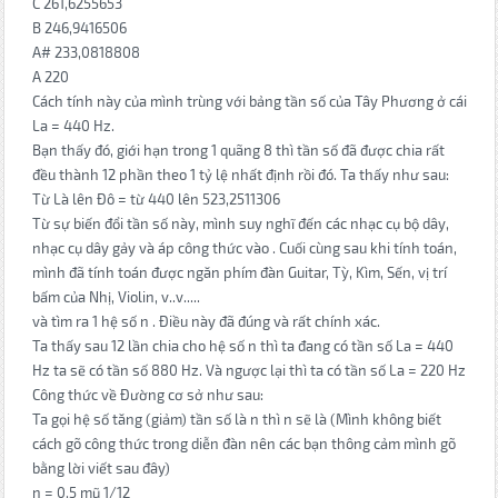
C 261,6255653
B 246,9416506
A# 233,0818808
A 220
Cách tính này của mình trùng với bảng tần số của Tây Phương ở cái
La = 440 Hz.
Bạn thấy đó, giới hạn trong 1 quãng 8 thì tần số đã được chia rất
đều thành 12 phần theo 1 tỷ lệ nhất định rồi đó. Ta thấy như sau:
Từ Là lên Đô = từ 440 lên 523,2511306
Từ sự biến đổi tần số này, mình suy nghĩ đến các nhạc cụ bộ dây,
nhạc cụ dây gảy và áp công thức vào . Cuối cùng sau khi tính toán,
mình đã tính toán được ngăn phím đàn Guitar, Tỳ, Kìm, Sến, vị trí
bấm của Nhị, Violin, v..v.....
và tìm ra 1 hệ số n . Điều này đã đúng và rất chính xác.
Ta thấy sau 12 lần chia cho hệ số n thì ta đang có tần số La = 440
Hz ta sẽ có tần số 880 Hz. Và ngược lại thì ta có tần số La = 220 Hz
Công thức về Đường cơ sở như sau:
Ta gọi hệ số tăng (giảm) tần số là n thì n sẽ là (Mình không biết
cách gõ công thức trong diễn đàn nên các bạn thông cảm mình gõ
bằng lời viết sau đây)
n = 0.5 mũ 1/12