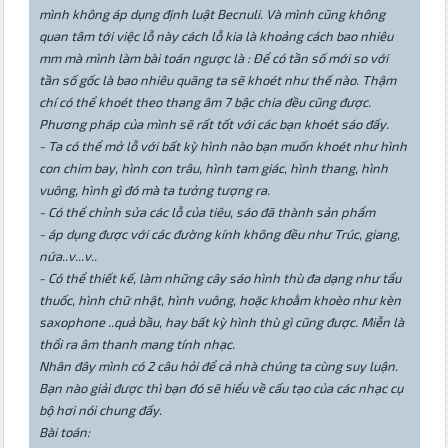
mình không áp dụng định luật Becnuli. Và mình cũng không
quan tâm tới việc lỗ này cách lỗ kia là khoảng cách bao nhiêu
mm mà mình làm bài toán ngược là : Để có tần số mới so với
tần số gốc là bao nhiêu quãng ta sẽ khoét như thế nào. Thậm
chí có thể khoét theo thang âm 7 bậc chia đều cũng được.
Phương pháp của mình sẽ rất tốt với các bạn khoét sáo đấy.
- Ta có thể mở lỗ với bất kỳ hình nào bạn muốn khoét như hình
con chim bay, hình con trâu, hình tam giác, hình thang, hình
vuông, hình gì đó mà ta tưởng tượng ra.
- Có thể chỉnh sửa các lỗ của tiêu, sáo đã thành sản phẩm
- áp dụng được với các đường kính không đều như Trúc, giang,
nứa..v...v..
- Có thể thiết kế, làm những cây sáo hình thù đa dạng như tẩu
thuốc, hình chữ nhật, hình vuông, hoặc khoằm khoèo như kèn
saxophone ..quả bầu, hay bất kỳ hình thù gì cũng được. Miễn là
thổi ra âm thanh mang tính nhạc.
Nhân đây mình có 2 câu hỏi để cả nhà chúng ta cùng suy luận.
Bạn nào giải được thì bạn đó sẽ hiểu về cấu tạo của các nhạc cụ
bộ hơi nói chung đấy.
Bài toán: