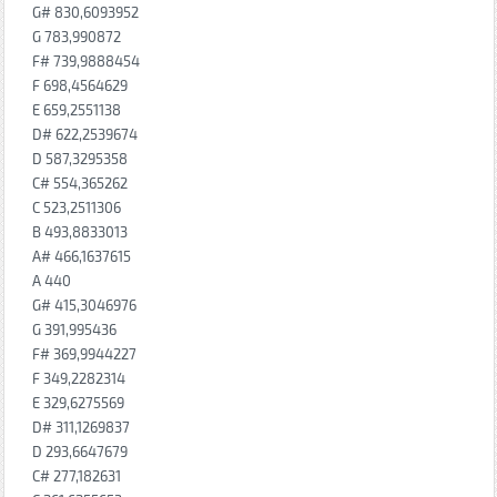
G# 830,6093952
G 783,990872
F# 739,9888454
F 698,4564629
E 659,2551138
D# 622,2539674
D 587,3295358
C# 554,365262
C 523,2511306
B 493,8833013
A# 466,1637615
A 440
G# 415,3046976
G 391,995436
F# 369,9944227
F 349,2282314
E 329,6275569
D# 311,1269837
D 293,6647679
C# 277,182631