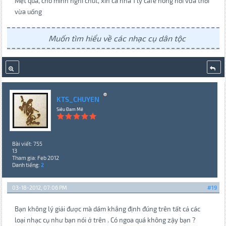
Mệt quá, cho mình nghỉ chút, xin cả nhà 1 ly cafe nóng hổi vừa thổi
vừa uống
Muốn tìm hiểu về các nhạc cụ dân tộc
KTS_CHUYEN
Siêu Đam Mê
Bài viết: 755
13
Tham gia: Feb 2012
Danh tiếng:
2
03-18-2012, 07:06 PM
#19
Bạn không lý giải được mà dám khẳng định đúng trên tất cả các
loại nhạc cụ như bạn nói ở trên . Có ngoa quá không zậy bạn ?