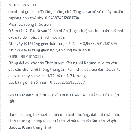
n= 0,943874313
(mình rút gọn cho đỡ lằng nhằng chứ đúng ra cái hệ số n này nó dài
ngoằng như thế này: 0,943874312681694
Phân tích công thức trên:
0.5 mũ 1/12: Tức là sau 12 lần nhân (hoặc chia) sẽ cho ra tần số mới
cao gấp đôi hoặc giảm đi một nửa.
Như vậy tỷ lệ tăng giảm bán cung sẽ là: n = 0,943874312681694
Như vậy tỷ lệ tăng giảm nguyên cung sẽ là n x n =
0,890898718140339
Riêng đối với cây sáo Thất huyệt, Kèn người Khơme..v..v...ta yêu
cầu cần cho ra hệ thống thang âm 7 âm chia đều của dân tộc thì ta
chỉ việc thay cái số mũ 1/12 thành 1/7 là xong.
Lúc bấy giờ hệ số n sẽ = 0,905723664263907
Giờ ta xác định ĐƯỜNG CƠ SỞ TRÊN THÂN SÁO THẲNG, TIẾT DIỆN
ĐỀU
Bước 1. Chúng ta khoét lỗ thổi như bình thường, đặt nút chặn như
bình thường, chúng ta đo ra 1 tần số mà ta muốn làm tần số gốc.
Bước 2. (Quan trọng lắm)