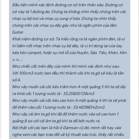
Đầu tiên mình xác định đường cơ sở trên thân sáo. Đường cơ
sở này là 1 đường ảo. Chúng ta không nhìn thấy chúng trên các
nhạc cụ bộ hơi và nhạc cụ cung vĩ kéo. Chúng ta nhìn thấy
chúng trên các nhạc cụ dây gảy như là ngăn phím của đàn
Guitar.
Khái niệm đường cơ sở: Ta hiểu rộng ra là ngăn phím đàn, là vị
trí bấm nốt nhạc trên nhạc cụ bộ dây, là vị trí dừng lại của tay
kéo kèn compet, hoặc sự mở lỗ của Huyên, Sáo, Tiêu, Khèn, Kèn
v..v....
Như chiếc cốc trên đây của mình thì mình xác định như sau:
Với 100cm3 nước ban đầu thì thành cốc khi ta gõ sẽ kêu là tần
số A.
Như vậy muốn cái cốc kêu trầm hơn A một quãng 5 thì ta sẽ lấy
ra khỏi cốc 1 lượng nước là : 33,25800729cm3
Như vậy muốn cái cốc kêu cao hơn A một quãng 4 thì ta sẽ phải
đổ thêm vào cốc 1 lượng nước là : 33,48398542cm3
Như vậy cái âm ta gõ khi đã đổ thêm nước vào sẽ cao hơn 1
quãng 8 so với cái âm ta gõ khi ta đổ bớt nước ra.
Nói thật với các bạn là hồi ở Damsan cũ đó, mình rất hay vào
nghe xem các bạn trao đổi về kỹ thuật sáo trúc, thấy rất nhiều