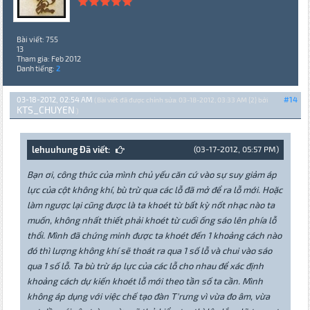
Bài viết: 755
13
Tham gia: Feb 2012
Danh tiếng:
2
03-18-2012, 02:54 AM
#14
(Bài viết đã được chỉnh sửa: 03-18-2012, 03:33 AM {2} bởi
KTS_CHUYEN
.)
lehuuhung Đã viết:
(03-17-2012, 05:57 PM)
Bạn ơi, công thức của mình chủ yếu căn cứ vào sự suy giảm áp
lực của cột không khí, bù trừ qua các lỗ đã mở để ra lỗ mới. Hoặc
làm ngược lại cũng được là ta khoét từ bất kỳ nốt nhạc nào ta
muốn, không nhất thiết phải khoét từ cuối ống sáo lên phía lỗ
thổi. Mình đã chứng minh được ta khoét đến 1 khoảng cách nào
đó thì lượng không khí sẽ thoát ra qua 1 số lỗ và chui vào sáo
qua 1 số lỗ. Ta bù trừ áp lực của các lỗ cho nhau để xác định
khoảng cách dự kiến khoét lỗ mới theo tần số ta cần. Mình
không áp dụng với việc chế tạo đàn T'rưng vì vừa đo âm, vừa