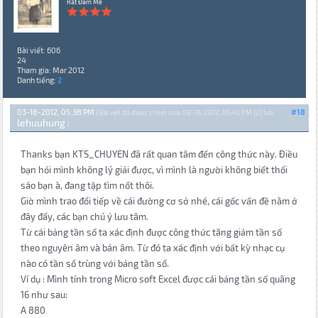
Rất Đam Mê
Bài viết: 606
24
Tham gia: Mar 2012
Danh tiếng:
2
03-18-2012, 05:38 PM
#18
(Bài viết đã được chỉnh sửa: 03-18-2012, 05:40 PM {2} bởi
lehuuhung
.)
Thanks bạn KTS_CHUYEN đã rất quan tâm đến công thức này. Điều
bạn hỏi mình không lý giải được, vì mình là người không biết thổi
sáo bạn à, đang tập tìm nốt thôi.
Giờ mình trao đổi tiếp về cái đường cơ sở nhé, cái gốc vấn đề nằm ở
đây đấy, các bạn chú ý lưu tâm.
Từ cái bảng tần số ta xác định được công thức tăng giảm tần số
theo nguyên âm và bán âm. Từ đó ta xác định với bất kỳ nhạc cụ
nào có tần số trùng với bảng tần số.
Ví dụ : Mình tính trong Micro soft Excel được cái bảng tần số quãng
16 như sau:
A 880