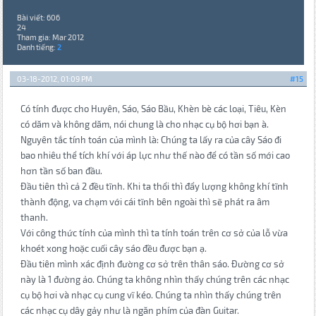
Bài viết: 606
24
Tham gia: Mar 2012
Danh tiếng:
2
03-18-2012, 01:09 PM
#15
Có tính được cho Huyên, Sáo, Sáo Bầu, Khèn bè các loại, Tiêu, Kèn
có dăm và không dăm, nói chung là cho nhạc cụ bộ hơi bạn à.
Nguyên tắc tính toán của mình là: Chúng ta lấy ra của cây Sáo đi
bao nhiêu thể tích khí với áp lực như thế nào để có tần số mới cao
hơn tần số ban đầu.
Đầu tiên thì cả 2 đều tĩnh. Khi ta thổi thì đẩy lượng không khí tĩnh
thành động, va chạm với cái tĩnh bên ngoài thì sẽ phát ra âm
thanh.
Với công thức tính của mình thì ta tính toán trên cơ sở của lỗ vừa
khoét xong hoặc cuối cây sáo đều được bạn ạ.
Đầu tiên mình xác định đường cơ sở trên thân sáo. Đường cơ sở
này là 1 đường ảo. Chúng ta không nhìn thấy chúng trên các nhạc
cụ bộ hơi và nhạc cụ cung vĩ kéo. Chúng ta nhìn thấy chúng trên
các nhạc cụ dây gảy như là ngăn phím của đàn Guitar.