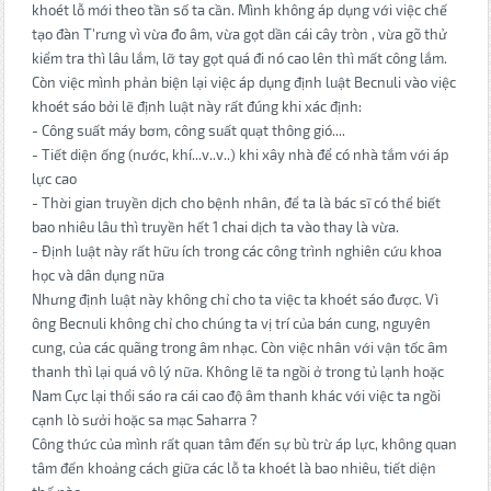
khoét lỗ mới theo tần số ta cần. Mình không áp dụng với việc chế
tạo đàn T'rưng vì vừa đo âm, vừa gọt dần cái cây tròn , vừa gõ thử
kiểm tra thì lâu lắm, lỡ tay gọt quá đi nó cao lên thì mất công lắm.
Còn việc mình phản biện lại việc áp dụng định luật Becnuli vào việc
khoét sáo bởi lẽ định luật này rất đúng khi xác định:
- Công suất máy bơm, công suất quạt thông gió....
- Tiết diện ống (nước, khí...v..v..) khi xây nhà để có nhà tắm với áp
lực cao
- Thời gian truyền dịch cho bệnh nhân, để ta là bác sĩ có thể biết
bao nhiêu lâu thì truyền hết 1 chai dịch ta vào thay là vừa.
- Định luật này rất hữu ích trong các công trình nghiên cứu khoa
học và dân dụng nữa
Nhưng định luật này không chỉ cho ta việc ta khoét sáo được. Vì
ông Becnuli không chỉ cho chúng ta vị trí của bán cung, nguyên
cung, của các quãng trong âm nhạc. Còn việc nhân với vận tốc âm
thanh thì lại quá vô lý nữa. Không lẽ ta ngồi ở trong tủ lạnh hoặc
Nam Cực lại thổi sáo ra cái cao độ âm thanh khác với việc ta ngồi
cạnh lò sưởi hoặc sa mạc Saharra ?
Công thức của mình rất quan tâm đến sự bù trừ áp lực, không quan
tâm đến khoảng cách giữa các lỗ ta khoét là bao nhiêu, tiết diện