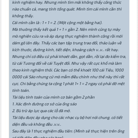
kinh nghiệm hay. Nhưng mình tìm mãi không thấy công thức
nào chuẩn cả, mang tính tổng quát. Mình tìm cái mình cần thì
không thấy.
Cái mình cần là : 1 + 1 = 2. (Một cộng một bằng hai).
Mà thường thấy kết quả 1 + 1 = gần 2. Nên mình cũng tự mày
mò nghiên cứu ra và áp dụng thực nghiệm thành công rồi mới
dám gõ lên đây. Thấy các bạn tập trung trao đổi, thảo luận về
kích thước, đường kính, tiết diện, khoảng cách v..v.. rất hay.
Nhưng chỉ có điều cứ phải khoét dần, gọt dần, rồi lại đo kiểm tra,
từ cái Tương đối về cái Tuyệt đối. Như vậy rất cực khổ mà làm
theo kinh nghiệm thôi. Các bạn có thể khoét 100 cái Tiêu, 1000
0000 cái Sáo nhưng cứ mò mẫm điều chỉnh như thế này thì rất
cực. Chi bằng chúng ta cộng 1 phát 1+ 1 = 2 ngay có phải đỡ mệt
tính toán.
Tài liệu tính toán của mình cơ bản gồm 2 phần
1. Xác định đường cơ sở của ống sáo
2. Bù trừ áp lực qua các lỗ đã mở.
Tài liệu được áp dụng cho các nhạc cụ bộ hơi nói chung. có tiết
diện đều và không đều .v.v..
Sau đây là 1 thực nghiệm đầu tiên: (Mình sẽ thực hiện trên ống
có tiết diện đều nha các bạn)