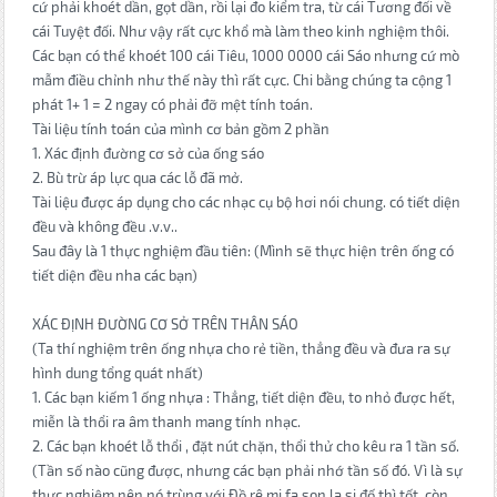
cứ phải khoét dần, gọt dần, rồi lại đo kiểm tra, từ cái Tương đối về
cái Tuyệt đối. Như vậy rất cực khổ mà làm theo kinh nghiệm thôi.
Các bạn có thể khoét 100 cái Tiêu, 1000 0000 cái Sáo nhưng cứ mò
mẫm điều chỉnh như thế này thì rất cực. Chi bằng chúng ta cộng 1
phát 1+ 1 = 2 ngay có phải đỡ mệt tính toán.
Tài liệu tính toán của mình cơ bản gồm 2 phần
1. Xác định đường cơ sở của ống sáo
2. Bù trừ áp lực qua các lỗ đã mở.
Tài liệu được áp dụng cho các nhạc cụ bộ hơi nói chung. có tiết diện
đều và không đều .v.v..
Sau đây là 1 thực nghiệm đầu tiên: (Mình sẽ thực hiện trên ống có
tiết diện đều nha các bạn)
XÁC ĐỊNH ĐƯỜNG CƠ SỞ TRÊN THÂN SÁO
(Ta thí nghiệm trên ống nhựa cho rẻ tiền, thẳng đều và đưa ra sự
hình dung tổng quát nhất)
1. Các bạn kiếm 1 ống nhựa : Thẳng, tiết diện đều, to nhỏ được hết,
miễn là thổi ra âm thanh mang tính nhạc.
2. Các bạn khoét lỗ thổi , đặt nút chặn, thổi thử cho kêu ra 1 tần số.
(Tần số nào cũng được, nhưng các bạn phải nhớ tần số đó. Vì là sự
thực nghiệm nên nó trùng với Đồ rê mi fa son la si đố thì tốt, còn