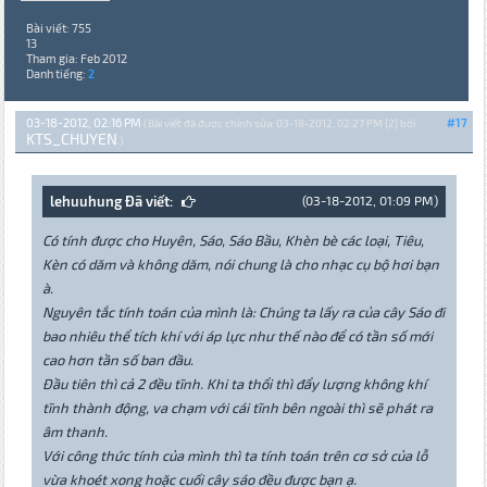
Bài viết: 755
13
Tham gia: Feb 2012
Danh tiếng:
2
03-18-2012, 02:16 PM
#17
(Bài viết đã được chỉnh sửa: 03-18-2012, 02:27 PM {2} bởi
KTS_CHUYEN
.)
lehuuhung Đã viết:
(03-18-2012, 01:09 PM)
Có tính được cho Huyên, Sáo, Sáo Bầu, Khèn bè các loại, Tiêu,
Kèn có dăm và không dăm, nói chung là cho nhạc cụ bộ hơi bạn
à.
Nguyên tắc tính toán của mình là: Chúng ta lấy ra của cây Sáo đi
bao nhiêu thể tích khí với áp lực như thế nào để có tần số mới
cao hơn tần số ban đầu.
Đầu tiên thì cả 2 đều tĩnh. Khi ta thổi thì đẩy lượng không khí
tĩnh thành động, va chạm với cái tĩnh bên ngoài thì sẽ phát ra
âm thanh.
Với công thức tính của mình thì ta tính toán trên cơ sở của lỗ
vừa khoét xong hoặc cuối cây sáo đều được bạn ạ.