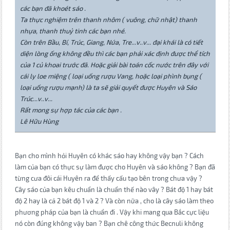
các bạn đã khoét sáo .
Ta thực nghiệm trên thanh nhôm ( vuông, chữ nhật) thanh
nhựa, thanh thuỷ tinh các bạn nhé.
Còn trên Bầu, Bí, Trúc, Giang, Nứa, Tre...v..v... đại khái là có tiết
diện lòng ống không đều thì các bạn phải xác định được thể tích
của 1 củ khoai trước đã. Hoặc giải bài toán cốc nước trên đây với
cái ly loe miệng ( loại uống rượu Vang, hoặc loại phình bụng (
loại uống rượu mạnh) là ta sẽ giải quyết được Huyên và Sáo
Trúc...v..v...
Rất mong sự hợp tác của các bạn .
Lê Hữu Hùng
Bạn cho mình hỏi Huyên có khác sáo hay không vậy bạn ? Cách
làm của bạn có thực sự làm được cho Huyên và sáo không ? Bạn đã
từng cưa đôi cái Huyên ra để thấy cấu tạo bên trong chưa vậy ?
Cây sáo của bạn kêu chuẩn là chuẩn thế nào vây ? Bát độ 1 hay bát
độ 2 hay là cả 2 bát độ 1 và 2 ? Và còn nữa , cho là cây sáo làm theo
phương pháp của bạn là chuẩn đi . Vậy khi mang qua Bắc cực liệu
nó còn đúng không vậy ban ? Bạn chê công thức Becnuli không