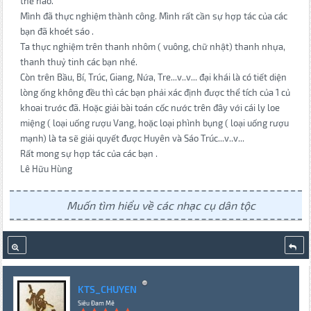
thế nào.
Mình đã thực nghiệm thành công. Mình rất cần sự hợp tác của các
bạn đã khoét sáo .
Ta thực nghiệm trên thanh nhôm ( vuông, chữ nhật) thanh nhựa,
thanh thuỷ tinh các bạn nhé.
Còn trên Bầu, Bí, Trúc, Giang, Nứa, Tre...v..v... đại khái là có tiết diện
lòng ống không đều thì các bạn phải xác định được thể tích của 1 củ
khoai trước đã. Hoặc giải bài toán cốc nước trên đây với cái ly loe
miệng ( loại uống rượu Vang, hoặc loại phình bụng ( loại uống rượu
mạnh) là ta sẽ giải quyết được Huyên và Sáo Trúc...v..v...
Rất mong sự hợp tác của các bạn .
Lê Hữu Hùng
Muốn tìm hiểu về các nhạc cụ dân tộc
KTS_CHUYEN
Siêu Đam Mê