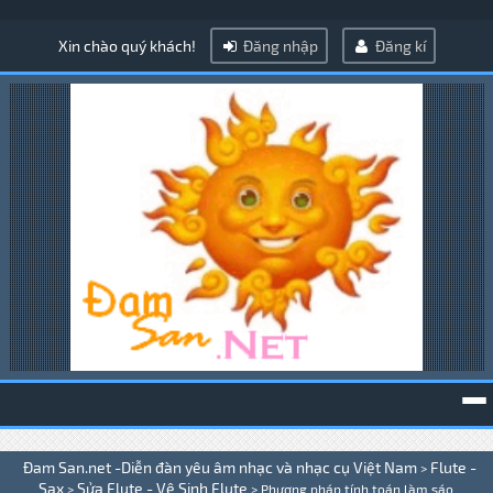
Xin chào quý khách!
Đăng nhập
Đăng kí
To
Đam San.net -Diễn đàn yêu âm nhạc và nhạc cụ Việt Nam
Flute -
>
na
Sax
Sửa Flute - Vệ Sinh Flute
>
>
Phương pháp tính toán làm sáo .