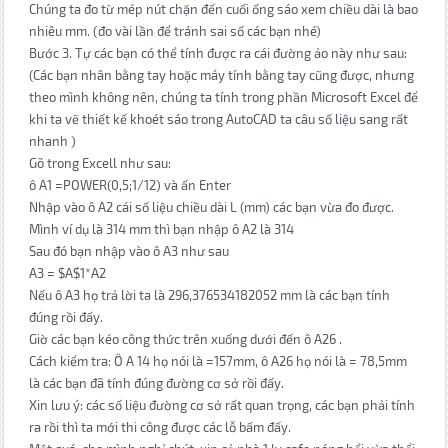
Chúng ta đo từ mép nút chặn đến cuối ống sáo xem chiều dài là bao
nhiêu mm. (đo vài lần để tránh sai số các bạn nhé)
Bước 3. Tự các bạn có thể tính được ra cái đường ảo này như sau:
(Các bạn nhân bằng tay hoặc máy tính bằng tay cũng được, nhưng
theo mình không nên, chúng ta tính trong phần Microsoft Excel để
khi ta vẽ thiết kế khoét sáo trong AutoCAD ta câu số liệu sang rất
nhanh )
Gõ trong Excell như sau:
ô A1 =POWER(0,5;1/12) và ấn Enter
Nhập vào ô A2 cái số liệu chiều dài L (mm) các bạn vừa đo được.
Mình ví dụ là 314 mm thì bạn nhập ô A2 là 314
Sau đó bạn nhập vào ô A3 như sau
A3 = $A$1*A2
Nếu ô A3 họ trả lời ta là 296,376534182052 mm là các bạn tính
đúng rồi đấy.
Giờ các bạn kéo công thức trên xuống dưới đến ô A26 .
Cách kiểm tra: Ô A 14 họ nói là =157mm, ô A26 họ nói là = 78,5mm
là các bạn đã tính đúng đường cơ sở rồi đấy.
Xin lưu ý: các số liệu đường cơ sở rất quan trọng, các bạn phải tính
ra rồi thì ta mới thi công được các lỗ bấm đấy.