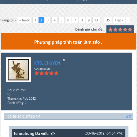
Trang (35):
« Trước
1
2
3
4
5
6
7
8
9
10
...
35
Tiếp »
Đánh giá chủ đề:
Phương pháp tính toán làm sáo .
KTS_CHUYEN
Siêu Đam Mê
Bài viết: 755
13
Tham gia: Feb 2012
Danh tiếng:
2
03-16-2012, 07:30 PM
#11
lehuuhung Đã viết:
(03-16-2012, 04:54 PM)