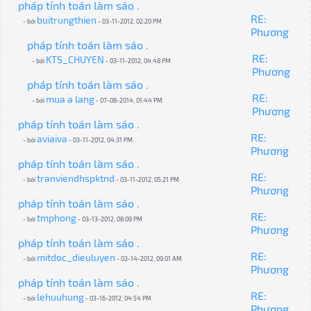
pháp tính toán làm sáo .
RE:
buitrungthien
- bởi
- 03-11-2012, 02:20 PM
Phương
pháp tính toán làm sáo .
RE:
KTS_CHUYEN
- bởi
- 03-11-2012, 04:48 PM
Phương
pháp tính toán làm sáo .
RE:
mua a lang
- bởi
- 07-08-2014, 01:44 PM
Phương
pháp tính toán làm sáo .
RE:
aviaiva
- bởi
- 03-11-2012, 04:31 PM
Phương
pháp tính toán làm sáo .
RE:
tranviendhspktnd
- bởi
- 03-11-2012, 05:21 PM
Phương
pháp tính toán làm sáo .
RE:
tmphong
- bởi
- 03-13-2012, 08:09 PM
Phương
pháp tính toán làm sáo .
RE:
mitdoc_dieuluyen
- bởi
- 03-14-2012, 09:01 AM
Phương
pháp tính toán làm sáo .
RE:
lehuuhung
- bởi
- 03-16-2012, 04:54 PM
Phương