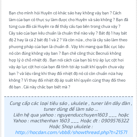
Bạn cho mình hỏi Huyên có khác sáo hay không vậy bạn ? Cách
làm của bạn có thực sự làm được cho Huyên và sáo không ? Bạn đã
từng cưa đôi cái Huyên ra để thấy cấu tạo bên trong chưa vậy ?
Cây sáo của bạn kêu chuẩn là chuẩn thế nào vây ? Bát độ 1 hay bát
độ 2 hay là cả 2 bát độ 1 và 2 ? Và còn nữa , cho là cây sáo làm theo
phương pháp của bạn là chuẩn đi . Vậy khi mang qua Bắc cực liệu
nó còn đúng không vậy ban ? Bạn chê công thức Becnuli không
hợp lý ở chỗ nhiệt độ . Bạn nói cách của bạn bù trừ áp lực cột hơi
vậy áp lực cột hơi của bạn đã tính tới áp suất khí quyển chưa vậy
bạn ? và liệu rằng khi thay đổi nhiệt độ nó có còn chuẩn nữa hay
không ? Vì thay đổi nhiệt độ áp suất khí quyển cũng thay đổi theo
đó bạn . Cái này chắc bạn biết mà ?
Cung cấp các loại tiêu sáo , ukulele , tuner lên dây đàn ,
tuner dùng để làm sáo ...
Liên hệ qua yahoo : nguyenducchuyen1603 ___ hoặc
Yahoo : macthenhan 1603 ___ Hoặc đt : 0909576322
Hoặc Shop ukulele :
http://hocdan.com/vbb8/showthread.php?t=21571