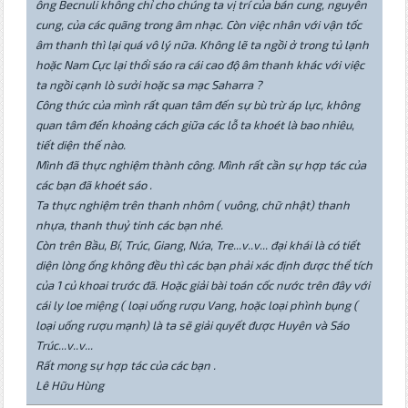
ông Becnuli không chỉ cho chúng ta vị trí của bán cung, nguyên
cung, của các quãng trong âm nhạc. Còn việc nhân với vận tốc
âm thanh thì lại quá vô lý nữa. Không lẽ ta ngồi ở trong tủ lạnh
hoặc Nam Cực lại thổi sáo ra cái cao độ âm thanh khác với việc
ta ngồi cạnh lò sưởi hoặc sa mạc Saharra ?
Công thức của mình rất quan tâm đến sự bù trừ áp lực, không
quan tâm đến khoảng cách giữa các lỗ ta khoét là bao nhiêu,
tiết diện thế nào.
Mình đã thực nghiệm thành công. Mình rất cần sự hợp tác của
các bạn đã khoét sáo .
Ta thực nghiệm trên thanh nhôm ( vuông, chữ nhật) thanh
nhựa, thanh thuỷ tinh các bạn nhé.
Còn trên Bầu, Bí, Trúc, Giang, Nứa, Tre...v..v... đại khái là có tiết
diện lòng ống không đều thì các bạn phải xác định được thể tích
của 1 củ khoai trước đã. Hoặc giải bài toán cốc nước trên đây với
cái ly loe miệng ( loại uống rượu Vang, hoặc loại phình bụng (
loại uống rượu mạnh) là ta sẽ giải quyết được Huyên và Sáo
Trúc...v..v...
Rất mong sự hợp tác của các bạn .
Lê Hữu Hùng