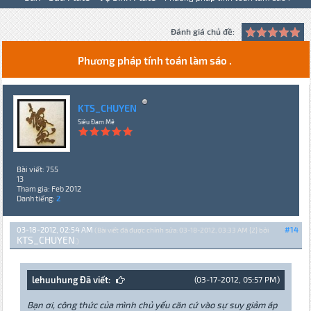
Đánh giá chủ đề:
Phương pháp tính toán làm sáo .
KTS_CHUYEN
Siêu Đam Mê
Bài viết: 755
13
Tham gia: Feb 2012
Danh tiếng:
2
03-18-2012, 02:54 AM
#14
(Bài viết đã được chỉnh sửa: 03-18-2012, 03:33 AM {2} bởi
KTS_CHUYEN
.)
lehuuhung Đã viết:
(03-17-2012, 05:57 PM)
Bạn ơi, công thức của mình chủ yếu căn cứ vào sự suy giảm áp