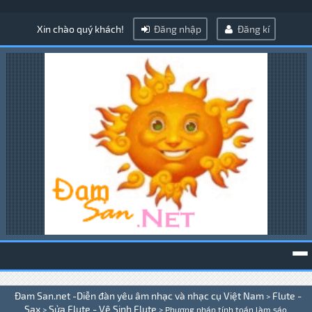
Xin chào quý khách!
Đăng nhập
Đăng kí
To
Đam San.net -Diễn đàn yêu âm nhạc và nhạc cụ Việt Nam
Flute -
>
na
Sax
Sửa Flute - Vệ Sinh Flute
>
>
Phương pháp tính toán làm sáo .