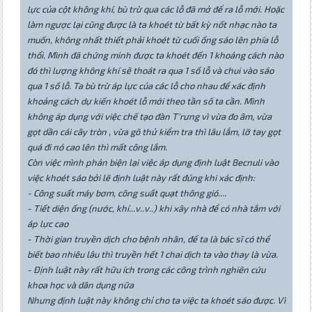
lực của cột không khí, bù trừ qua các lỗ đã mở để ra lỗ mới. Hoặc
làm ngược lại cũng được là ta khoét từ bất kỳ nốt nhạc nào ta
muốn, không nhất thiết phải khoét từ cuối ống sáo lên phía lỗ
thổi. Mình đã chứng minh được ta khoét đến 1 khoảng cách nào
đó thì lượng không khí sẽ thoát ra qua 1 số lỗ và chui vào sáo
qua 1 số lỗ. Ta bù trừ áp lực của các lỗ cho nhau để xác định
khoảng cách dự kiến khoét lỗ mới theo tần số ta cần. Mình
không áp dụng với việc chế tạo đàn T'rưng vì vừa đo âm, vừa
gọt dần cái cây tròn , vừa gõ thử kiểm tra thì lâu lắm, lỡ tay gọt
quá đi nó cao lên thì mất công lắm.
Còn việc mình phản biện lại việc áp dụng định luật Becnuli vào
việc khoét sáo bởi lẽ định luật này rất đúng khi xác định:
- Công suất máy bơm, công suất quạt thông gió....
- Tiết diện ống (nước, khí...v..v..) khi xây nhà để có nhà tắm với
áp lực cao
- Thời gian truyền dịch cho bệnh nhân, để ta là bác sĩ có thể
biết bao nhiêu lâu thì truyền hết 1 chai dịch ta vào thay là vừa.
- Định luật này rất hữu ích trong các công trình nghiên cứu
khoa học và dân dụng nữa
Nhưng định luật này không chỉ cho ta việc ta khoét sáo được. Vì