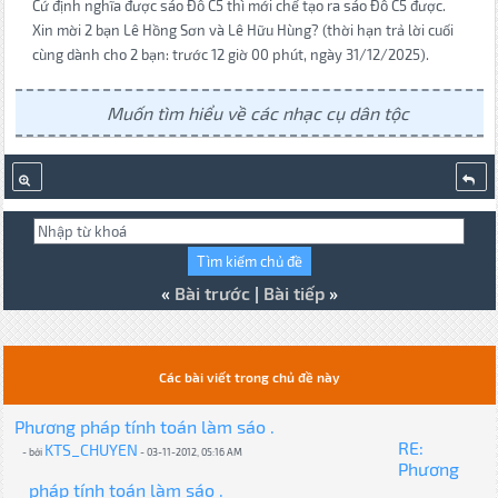
Cứ định nghĩa được sáo Đô C5 thì mới chế tạo ra sáo Đô C5 được.
Xin mời 2 bạn Lê Hồng Sơn và Lê Hữu Hùng? (thời hạn trả lời cuối
cùng dành cho 2 bạn: trước 12 giờ 00 phút, ngày 31/12/2025).
Muốn tìm hiểu về các nhạc cụ dân tộc
«
Bài trước
|
Bài tiếp
»
Các bài viết trong chủ đề này
Phương pháp tính toán làm sáo .
RE:
KTS_CHUYEN
- bởi
- 03-11-2012, 05:16 AM
Phương
pháp tính toán làm sáo .