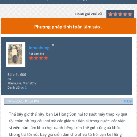
Đánh giá chủ đề:
Phương pháp tính toán làm sáo .
lehuuhung
Rất Đam Mê
Bài viết: 606
24
Tham gia: Mar 2012
Danh tiếng:
2
11-12-2025, 01:54 PM
#339
Thế bây giờ thế này, bạn Lê Hồng Sơn hỏi tớ suốt mấy thập kỷ qua
rồi, toàn những câu hỏi mà các giáo sư tiến sĩ trong nước, các viện
sĩ viện hàn lâm khoa học danh tiếng trên thế giới cũng oà khóc,
không trả lời nổi. Bây giờ diễn đàn cho phép tớ hỏi bạn Lê Hồng