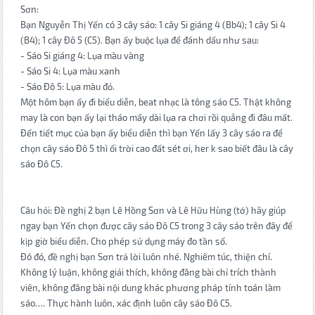
Sơn:
Bạn Nguyễn Thị Yến có 3 cây sáo: 1 cây Si giáng 4 (Bb4); 1 cây Si 4
(B4); 1 cây Đô 5 (C5). Bạn ấy buộc lụa để đánh dấu như sau:
- Sáo Si giáng 4: Lụa màu vàng
- Sáo Si 4: Lụa màu xanh
- Sáo Đô 5: Lụa màu đỏ.
Một hôm bạn ấy đi biểu diễn, beat nhạc là tông sáo C5. Thật không
may là con bạn ấy lại tháo mấy dài lụa ra chơi rồi quẳng đi đâu mất.
Đến tiết mục của bạn ấy biểu diễn thì bạn Yến lấy 3 cây sáo ra để
chọn cây sáo Đô 5 thì ối trời cao đất sét ơi, her k sao biết đâu là cây
sáo Đô C5.
Câu hỏi: Đề nghị 2 bạn Lê Hồng Sơn và Lê Hữu Hùng (tớ) hãy giúp
ngay bạn Yến chọn được cây sáo Đô C5 trong 3 cây sáo trên đây để
kịp giờ biểu diễn. Cho phép sử dụng máy đo tần số.
Đó đó, đề nghị bạn Sơn trả lời luôn nhé. Nghiêm túc, thiện chí.
Không lý luận, không giải thích, không đăng bài chỉ trích thành
viên, không đăng bài nội dung khác phương pháp tính toán làm
sáo…. Thực hành luôn, xác định luôn cây sáo Đô C5.