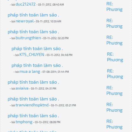
RE:
duc212472
- bởi
- 03-11-2012, 08:40 AM
Phương
pháp tính toán làm sáo .
RE:
newroyal
- bởi
- 03-11-2012, 10:59 AM
Phương
pháp tính toán làm sáo .
RE:
buitrungthien
- bởi
- 03-11-2012, 02:20 PM
Phương
pháp tính toán làm sáo .
RE:
KTS_CHUYEN
- bởi
- 03-11-2012, 04:48 PM
Phương
pháp tính toán làm sáo .
RE:
mua a lang
- bởi
- 07-08-2014, 01:44 PM
Phương
pháp tính toán làm sáo .
RE:
aviaiva
- bởi
- 03-11-2012, 04:31 PM
Phương
pháp tính toán làm sáo .
RE:
tranviendhspktnd
- bởi
- 03-11-2012, 05:21 PM
Phương
pháp tính toán làm sáo .
RE:
tmphong
- bởi
- 03-13-2012, 08:09 PM
Phương