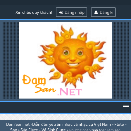
Xin chào quý khách!
Đăng nhập
Đăng kí
To
Đam San.net -Diễn đàn yêu âm nhạc và nhạc cụ Việt Nam
Flute -
>
na
Sax
Sửa Flute - Vệ Sinh Flute
>
>
Phương pháp tính toán làm sáo .