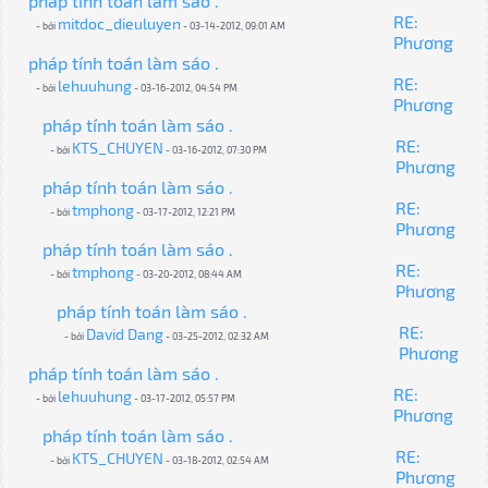
pháp tính toán làm sáo .
RE:
mitdoc_dieuluyen
- bởi
- 03-14-2012, 09:01 AM
Phương
pháp tính toán làm sáo .
RE:
lehuuhung
- bởi
- 03-16-2012, 04:54 PM
Phương
pháp tính toán làm sáo .
RE:
KTS_CHUYEN
- bởi
- 03-16-2012, 07:30 PM
Phương
pháp tính toán làm sáo .
RE:
tmphong
- bởi
- 03-17-2012, 12:21 PM
Phương
pháp tính toán làm sáo .
RE:
tmphong
- bởi
- 03-20-2012, 08:44 AM
Phương
pháp tính toán làm sáo .
RE:
David Dang
- bởi
- 03-25-2012, 02:32 AM
Phương
pháp tính toán làm sáo .
RE:
lehuuhung
- bởi
- 03-17-2012, 05:57 PM
Phương
pháp tính toán làm sáo .
RE:
KTS_CHUYEN
- bởi
- 03-18-2012, 02:54 AM
Phương