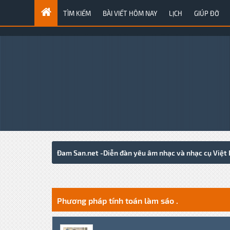
TÌM KIẾM
BÀI VIẾT HÔM NAY
LỊCH
GIÚP ĐỠ
Đam San.net -Diễn đàn yêu âm nhạc và nhạc cụ Việt
2 Votes - 5 Average
1
2
3
4
5
Phương pháp tính toán làm sáo .