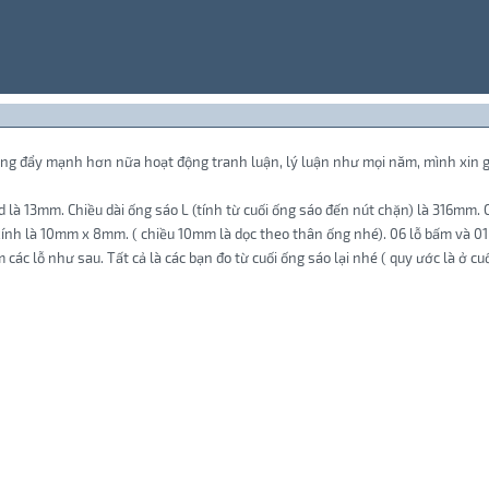
ng đẩy mạnh hơn nữa hoạt động tranh luận, lý luận như mọi năm, mình xin gử
là 13mm. Chiều dài ống sáo L (tính từ cuối ống sáo đến nút chặn) là 316mm. C
 kính là 10mm x 8mm. ( chiều 10mm là dọc theo thân ống nhé). 06 lỗ bấm và 01
 các lỗ như sau. Tất cả là các bạn đo từ cuối ống sáo lại nhé ( quy ước là ở c