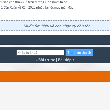
m sao cho thành lỗ tròn đường kính 8mm là đc.
ẻ. đón Xuân Ất Rắn 2025 nhiều tài lộc may mắn đấy.
Muốn tìm hiểu về các nhạc cụ dân tộc
«
Bài trước
|
Bài tiếp
»