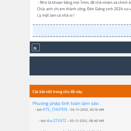
- Nhớ là khoan bằng mũi 7mm, để chà nhám và chỉnh â
Chúc anh chị em thành công. Đón Giáng sinh 2024 vui v
Lỳ một lam cả nhà ơi !
Các bài viết trong chủ đề này
Phương pháp tính toán làm sáo .
KTS_CHUYEN
- bởi
- 03-11-2012, 05:16 AM
duc212472
- bởi
- 03-11-2012, 08:40 AM