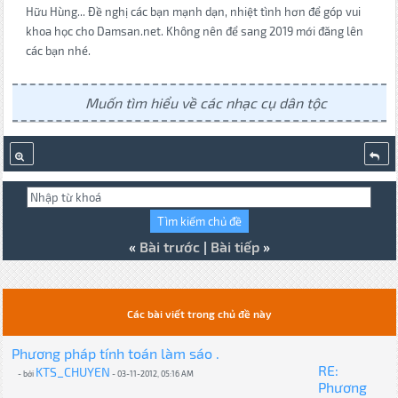
Hữu Hùng... Đề nghị các bạn mạnh dạn, nhiệt tình hơn để góp vui
khoa học cho Damsan.net. Không nên để sang 2019 mới đăng lên
các bạn nhé.
Muốn tìm hiểu về các nhạc cụ dân tộc
«
Bài trước
|
Bài tiếp
»
Các bài viết trong chủ đề này
Phương pháp tính toán làm sáo .
RE:
KTS_CHUYEN
- bởi
- 03-11-2012, 05:16 AM
Phương