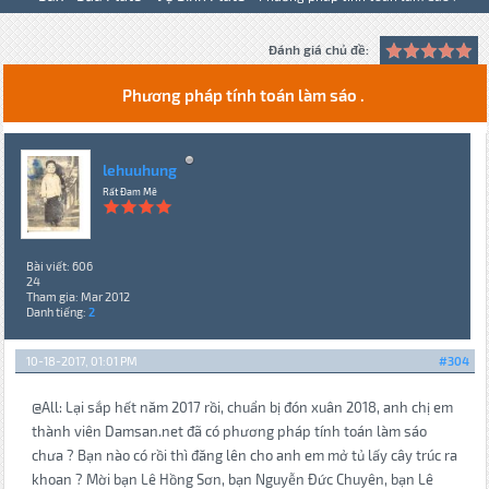
Đánh giá chủ đề:
Phương pháp tính toán làm sáo .
lehuuhung
Rất Đam Mê
Bài viết: 606
24
Tham gia: Mar 2012
Danh tiếng:
2
10-18-2017, 01:01 PM
#304
@All: Lại sắp hết năm 2017 rồi, chuẩn bị đón xuân 2018, anh chị em
thành viên Damsan.net đã có phương pháp tính toán làm sáo
chưa ? Bạn nào có rồi thì đăng lên cho anh em mở tủ lấy cây trúc ra
khoan ? Mời bạn Lê Hồng Sơn, bạn Nguyễn Đức Chuyên, bạn Lê