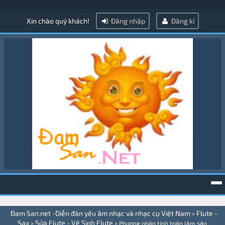
Xin chào quý khách!
Đăng nhập
Đăng kí
To
Đam San.net -Diễn đàn yêu âm nhạc và nhạc cụ Việt Nam
Flute -
>
na
Sax
Sửa Flute - Vệ Sinh Flute
>
>
Phương pháp tính toán làm sáo .