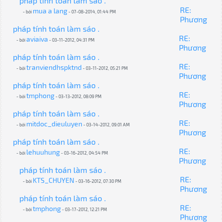
pháp tính toán làm sáo .
RE:
mua a lang
- bởi
- 07-08-2014, 01:44 PM
Phương
pháp tính toán làm sáo .
RE:
aviaiva
- bởi
- 03-11-2012, 04:31 PM
Phương
pháp tính toán làm sáo .
RE:
tranviendhspktnd
- bởi
- 03-11-2012, 05:21 PM
Phương
pháp tính toán làm sáo .
RE:
tmphong
- bởi
- 03-13-2012, 08:09 PM
Phương
pháp tính toán làm sáo .
RE:
mitdoc_dieuluyen
- bởi
- 03-14-2012, 09:01 AM
Phương
pháp tính toán làm sáo .
RE:
lehuuhung
- bởi
- 03-16-2012, 04:54 PM
Phương
pháp tính toán làm sáo .
RE:
KTS_CHUYEN
- bởi
- 03-16-2012, 07:30 PM
Phương
pháp tính toán làm sáo .
RE:
tmphong
- bởi
- 03-17-2012, 12:21 PM
Phương