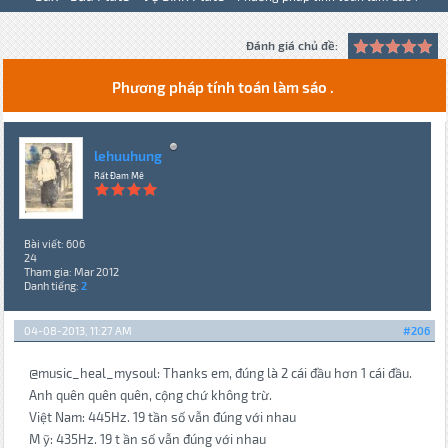
Đánh giá chủ đề:
Phương pháp tính toán làm sáo .
lehuuhung
Rất Đam Mê
Bài viết: 606
24
Tham gia: Mar 2012
Danh tiếng:
2
04-08-2013, 11:27 AM
#206
@music_heal_mysoul: Thanks em, đúng là 2 cái đầu hơn 1 cái đầu.
Anh quên quên quên, cộng chứ không trừ.
Việt Nam: 445Hz. 19 tần số vẫn đúng với nhau
M ỹ: 435Hz. 19 t ần số vẫn đúng với nhau