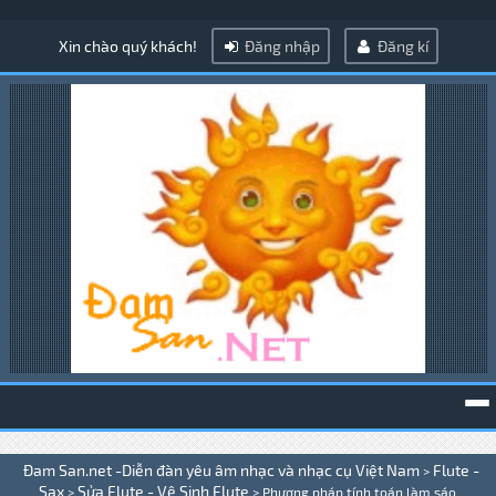
Xin chào quý khách!
Đăng nhập
Đăng kí
To
Đam San.net -Diễn đàn yêu âm nhạc và nhạc cụ Việt Nam
Flute -
>
na
Sax
Sửa Flute - Vệ Sinh Flute
>
>
Phương pháp tính toán làm sáo .