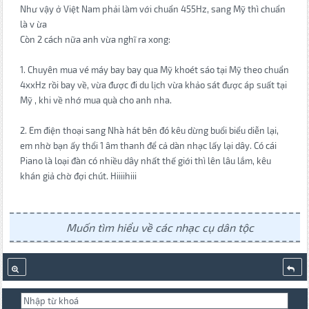
Như vậy ở Việt Nam phải làm với chuẩn 455Hz, sang Mỹ thì chuẩn
là v ừa
Còn 2 cách nữa anh vừa nghĩ ra xong:
1. Chuyên mua vé máy bay bay qua Mỹ khoét sáo tại Mỹ theo chuẩn
4xxHz rồi bay về, vừa được đi du lịch vừa khảo sát được áp suất tại
Mỹ , khi về nhớ mua quà cho anh nha.
2. Em điện thoại sang Nhà hát bên đó kêu dừng buổi biểu diễn lại,
em nhờ bạn ấy thổi 1 âm thanh để cả dàn nhạc lấy lại dây. Có cái
Piano là loại đàn có nhiều dây nhất thế giới thì lên lâu lắm, kêu
khán giả chờ đợi chút. Hiiiihiii
Muốn tìm hiểu về các nhạc cụ dân tộc