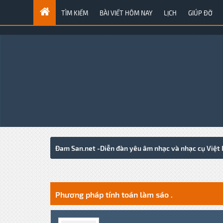
TÌM KIẾM
BÀI VIẾT HÔM NAY
LỊCH
GIÚP ĐỠ
Đam San.net -Diễn đàn yêu âm nhạc và nhạc cụ Việt
2 Votes - 5 Average
1
2
3
4
5
Phương pháp tính toán làm sáo .