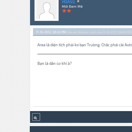
HOAVũ
Mới Đam Mê
11-19-2012, 06:02 PM
(Bài viết đã được chỉnh sửa: 11-19-2012, 06:04 PM 
Area là diện tích phải ko bạn Trường. Chắc phải cài Aut
Bạn là dân cơ khí à?