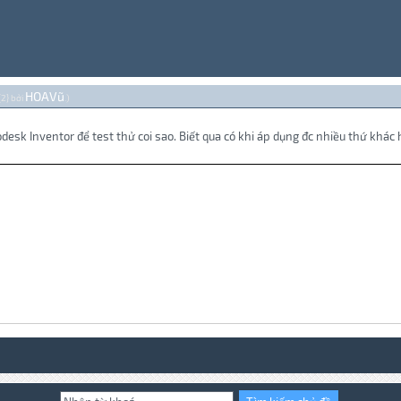
HOAVũ
{2} bởi
.)
odesk Inventor để test thử coi sao. Biết qua có khi áp dụng đc nhiều thứ khác 