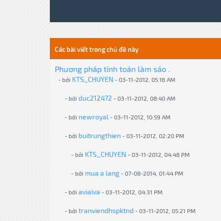
Các bài viết trong chủ đề này
Phương pháp tính toán làm sáo .
KTS_CHUYEN
- bởi
- 03-11-2012, 05:16 AM
duc212472
- bởi
- 03-11-2012, 08:40 AM
newroyal
- bởi
- 03-11-2012, 10:59 AM
buitrungthien
- bởi
- 03-11-2012, 02:20 PM
KTS_CHUYEN
- bởi
- 03-11-2012, 04:48 PM
mua a lang
- bởi
- 07-08-2014, 01:44 PM
aviaiva
- bởi
- 03-11-2012, 04:31 PM
tranviendhspktnd
- bởi
- 03-11-2012, 05:21 PM