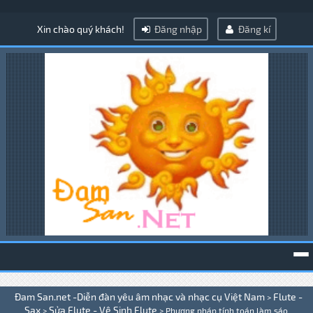
Xin chào quý khách!
Đăng nhập
Đăng kí
To
Đam San.net -Diễn đàn yêu âm nhạc và nhạc cụ Việt Nam
Flute -
>
na
Sax
Sửa Flute - Vệ Sinh Flute
>
>
Phương pháp tính toán làm sáo .