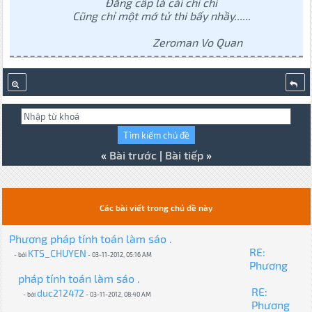
Đẳng cấp là cái chi chi
Cũng chỉ một mớ tử thi bấy nhầy......
Zeroman Vo Quan
«
Bài trước
|
Bài tiếp
»
Các bài viết trong chủ đề này
Phương pháp tính toán làm sáo .
RE:
KTS_CHUYEN
- bởi
- 03-11-2012, 05:16 AM
Phương
pháp tính toán làm sáo .
RE:
duc212472
- bởi
- 03-11-2012, 08:40 AM
Phương