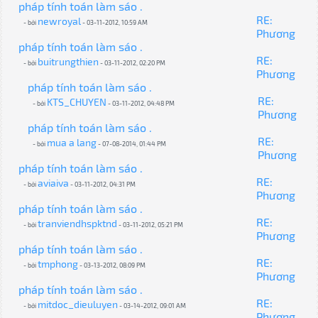
pháp tính toán làm sáo .
RE:
newroyal
- bởi
- 03-11-2012, 10:59 AM
Phương
pháp tính toán làm sáo .
RE:
buitrungthien
- bởi
- 03-11-2012, 02:20 PM
Phương
pháp tính toán làm sáo .
RE:
KTS_CHUYEN
- bởi
- 03-11-2012, 04:48 PM
Phương
pháp tính toán làm sáo .
RE:
mua a lang
- bởi
- 07-08-2014, 01:44 PM
Phương
pháp tính toán làm sáo .
RE:
aviaiva
- bởi
- 03-11-2012, 04:31 PM
Phương
pháp tính toán làm sáo .
RE:
tranviendhspktnd
- bởi
- 03-11-2012, 05:21 PM
Phương
pháp tính toán làm sáo .
RE:
tmphong
- bởi
- 03-13-2012, 08:09 PM
Phương
pháp tính toán làm sáo .
RE:
mitdoc_dieuluyen
- bởi
- 03-14-2012, 09:01 AM
Phương