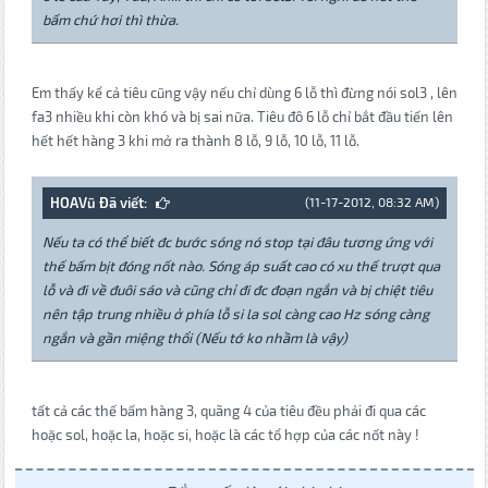
bấm chứ hơi thì thừa.
Em thấy kể cả tiêu cũng vậy nếu chỉ dùng 6 lỗ thì đừng nói sol3 , lên
fa3 nhiều khi còn khó và bị sai nữa. Tiêu đô 6 lỗ chỉ bắt đầu tiến lên
hết hết hàng 3 khi mở ra thành 8 lỗ, 9 lỗ, 10 lỗ, 11 lỗ.
HOAVũ Đã viết:
(11-17-2012, 08:32 AM)
Nếu ta có thể biết đc bước sóng nó stop tại đâu tương ứng với
thế bấm bịt đóng nốt nào. Sóng áp suất cao có xu thế trượt qua
lỗ và đi về đuôi sáo và cũng chỉ đi đc đoạn ngắn và bị chiệt tiêu
nên tập trung nhiều ở phía lỗ si la sol càng cao Hz sóng càng
ngắn và gần miệng thổi (Nếu tớ ko nhầm là vậy)
tất cả các thế bấm hàng 3, quãng 4 của tiêu đều phải đi qua các
hoặc sol, hoặc la, hoặc si, hoặc là các tổ hợp của các nốt này !