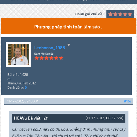
Đánh giá chủ đề:
Phương pháp tính toán làm sáo .
Leehonso_1983
Đam Mê San Sẻ
Bài viết: 1,628
89
Tham gia: Feb 2012
Danh tiếng:
6
11-17-2012, 09:10 AM
#167
HOAVũ Đã viết:
(11-17-2012, 08:32 AM)
Cái việc lên sol3 max đó thì ko ai khẳng định nhưng trên các cây
6 lỗ của Tây, Tầu, Ấn... thì chỉ có tới sol3. Tôi nghĩ do hết thế